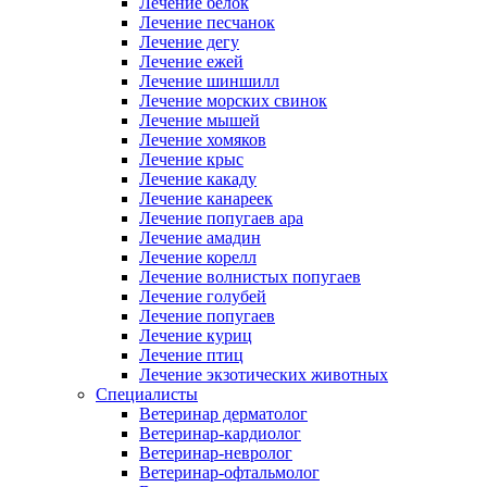
Лечение белок
Лечение песчанок
Лечение дегу
Лечение ежей
Лечение шиншилл
Лечение морских свинок
Лечение мышей
Лечение хомяков
Лечение крыс
Лечение какаду
Лечение канареек
Лечение попугаев ара
Лечение амадин
Лечение корелл
Лечение волнистых попугаев
Лечение голубей
Лечение попугаев
Лечение куриц
Лечение птиц
Лечение экзотических животных
Специалисты
Ветеринар дерматолог
Ветеринар-кардиолог
Ветеринар-невролог
Ветеринар-офтальмолог