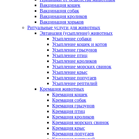
Вакцинация кошек
Вакцинация собак
Вакцинация кроликов
Вакцинация хорьков
Ритуальные услуги для животных
Эвтаназия (усыпление) животных
Усыпление собаки
Усыпление кошек и котов
Усыпление грызунов
Усыпление птиц
Усыпление кроликов
Усыпление морских свинок
Усыпление крыс
Усыпление попугаев
Усыпление рептилий
Кремация животных
Кремация кошек
Кремация собак
Кремация грызунов
Кремация птиц
Кремация кроликов
Кремация морских свинок
Кремация крыс
Кремация попугаев