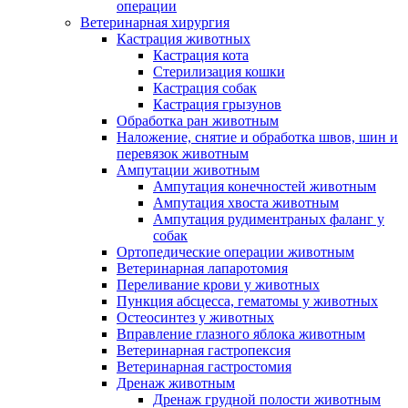
операции
Ветеринарная хирургия
Кастрация животных
Кастрация кота
Стерилизация кошки
Кастрация собак
Кастрация грызунов
Обработка ран животным
Наложение, снятие и обработка швов, шин и
перевязок животным
Ампутации животным
Ампутация конечностей животным
Ампутация хвоста животным
Ампутация рудиментраных фаланг у
собак
Ортопедические операции животным
Ветеринарная лапаротомия
Переливание крови у животных
Пункция абсцесса, гематомы у животных
Остеосинтез у животных
Вправление глазного яблока животным
Ветеринарная гастропексия
Ветеринарная гастростомия
Дренаж животным
Дренаж грудной полости животным