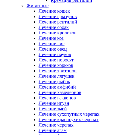
Кремация рептилий
Животные
Лечение кошек
Лечение грызунов
Лечение рептилий
Лечение собак
Лечение кроликов
Лечение коз
Лечение лис
Лечение овец
Лечение пауков
Лечение поросят
Лечение хорьков
Лечение тритонов
Лечение лягушек
Лечение рыбок
Лечение амфибий
Лечение хамелеонов
Лечение гекконов
Лечение игуан
Лечение змей
Лечение сухопутных черепах
Лечение красноухих черепах
Лечение черепах
Лечение агам