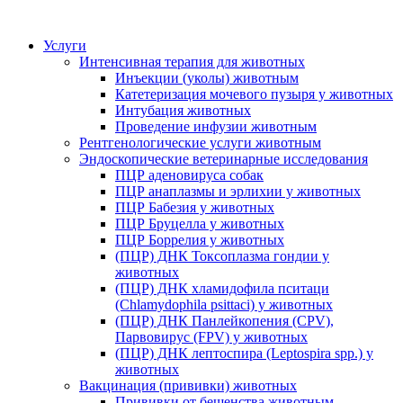
Услуги
Интенсивная терапия для животных
Инъекции (уколы) животным
Катетеризация мочевого пузыря у животных
Интубация животных
Проведение инфузии животным
Рентгенологические услуги животным
Эндоскопические ветеринарные исследования
ПЦР аденовируса собак
ПЦР анаплазмы и эрлихии у животных
ПЦР Бабезия у животных
ПЦР Бруцелла у животных
ПЦР Боррелия у животных
(ПЦР) ДНК Токсоплазма гондии у
животных
(ПЦР) ДНК хламидофила пситаци
(Chlamydophila psittaci) у животных
(ПЦР) ДНК Панлейкопения (CPV),
Парвовирус (FPV) у животных
(ПЦР) ДНК лептоспира (Leptospira spp.) у
животных
Вакцинация (прививки) животных
Прививки от бешенства животным