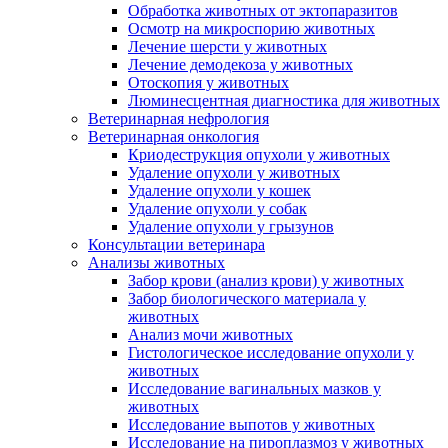
Обработка животных от эктопаразитов
Осмотр на микроспорию животных
Лечение шерсти у животных
Лечение демодекоза у животных
Отоскопия у животных
Люминесцентная диагностика для животных
Ветеринарная нефрология
Ветеринарная онкология
Криодеструкция опухоли у животных
Удаление опухоли у животных
Удаление опухоли у кошек
Удаление опухоли у собак
Удаление опухоли у грызунов
Консультации ветеринара
Анализы животных
Забор крови (анализ крови) у животных
Забор биологического материала у
животных
Анализ мочи животных
Гистологическое исследование опухоли у
животных
Исследование вагинальных мазков у
животных
Исследование выпотов у животных
Исследование на пироплазмоз у животных