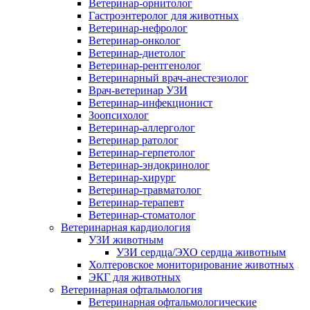
Ветеринар-орнитолог
Гастроэнтеролог для животных
Ветеринар-нефролог
Ветеринар-онколог
Ветеринар-диетолог
Ветеринар-рентгенолог
Ветеринарный врач-анестезиолог
Врач-ветеринар УЗИ
Ветеринар-инфекционист
Зоопсихолог
Ветеринар-аллерголог
Ветеринар ратолог
Ветеринар-герпетолог
Ветеринар-эндокринолог
Ветеринар-хирург
Ветеринар-травматолог
Ветеринар-терапевт
Ветеринар-стоматолог
Ветеринарная кардиология
УЗИ животным
УЗИ сердца/ЭХО сердца животным
Холтеровское мониторирование животных
ЭКГ для животных
Ветеринарная офтальмология
Ветеринарная офтальмологические