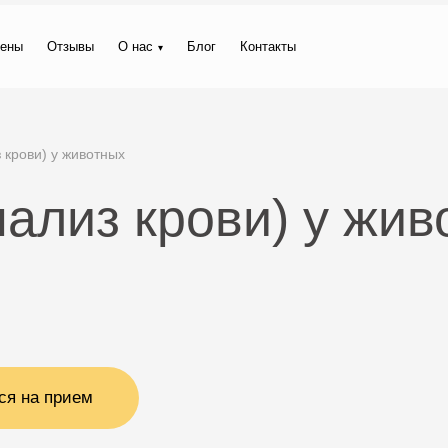
ены
Отзывы
О нас
Блог
Контакты
 крови) у животных
нализ крови) у жив
ся на прием