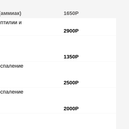
(аммиак)
1650Р
птилии и
2900Р
1350Р
оспаление
2500Р
оспаление
2000Р