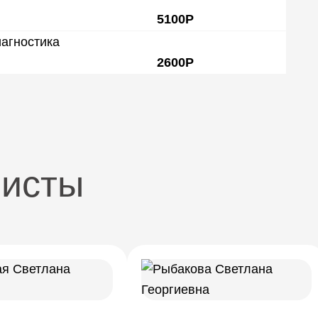
5100Р
агностика
2600Р
листы