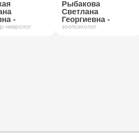
кая
Рыбакова
ана
Светлана
на -
Георгиевна -
р-невролог
зоопсихолог