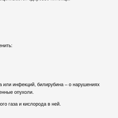
енить:
а или инфекций, билирубина – о нарушениях
венные опухоли.
го газа и кислорода в ней.