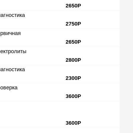
2650Р
агностика
2750Р
ервичная
2650Р
лектролиты
2800Р
агностика
2300Р
роверка
3600Р
3600Р