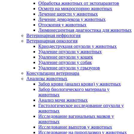
Обработка животных от эктопаразитов
Осмотр на микроспорию животных
Лечение шерсти у животных
Лечение демодекоза у животных
Отоскопия у животных
Люминесцентная диагностика для животных
Ветеринарная нефрология
Ветеринарная онкология
Криодеструкция опухоли у животных
Удаление опухоли у животных
Удаление опухоли у кошек
Удаление опухоли у собак
Удаление опухоли у грызунов
Консультации ветеринара
Анализы животных
Забор крови (анализ крови) у животных
Забор биологического материала у
животных
Анализ мочи животных
Гистологическое исследование опухоли у
животных
Исследование вагинальных мазков у
животных
Исследование выпотов у животных
Исследование на пироплазмоз у животных