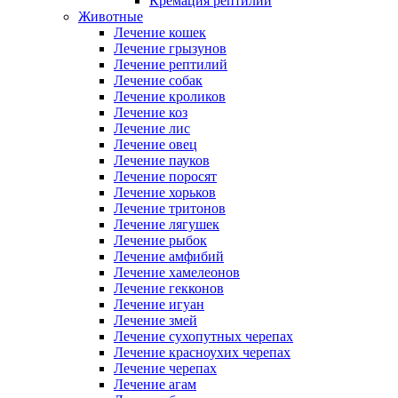
Кремация рептилий
Животные
Лечение кошек
Лечение грызунов
Лечение рептилий
Лечение собак
Лечение кроликов
Лечение коз
Лечение лис
Лечение овец
Лечение пауков
Лечение поросят
Лечение хорьков
Лечение тритонов
Лечение лягушек
Лечение рыбок
Лечение амфибий
Лечение хамелеонов
Лечение гекконов
Лечение игуан
Лечение змей
Лечение сухопутных черепах
Лечение красноухих черепах
Лечение черепах
Лечение агам