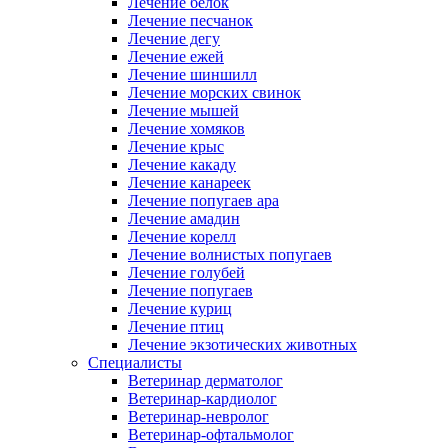
Лечение белок
Лечение песчанок
Лечение дегу
Лечение ежей
Лечение шиншилл
Лечение морских свинок
Лечение мышей
Лечение хомяков
Лечение крыс
Лечение какаду
Лечение канареек
Лечение попугаев ара
Лечение амадин
Лечение корелл
Лечение волнистых попугаев
Лечение голубей
Лечение попугаев
Лечение куриц
Лечение птиц
Лечение экзотических животных
Специалисты
Ветеринар дерматолог
Ветеринар-кардиолог
Ветеринар-невролог
Ветеринар-офтальмолог