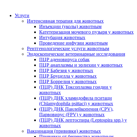
Услуги
Интенсивная терапия для животных
Инъекции (уколы) животным
Катетеризация мочевого пузыря у животных
Интубация животных
Проведение инфузии животным
Рентгенологические услуги животным
Эндоскопические ветеринарные исследования
ПЦР аденовируса собак
ПЦР анаплазмы и эрлихии у животных
ПЦР Бабезия у животных
ПЦР Бруцелла у животных
ПЦР Боррелия у животных
(ПЦР) ДНК Токсоплазма гондии у
животных
(ПЦР) ДНК хламидофила пситаци
(Chlamydophila psittaci) у животных
(ПЦР) ДНК Панлейкопения (CPV),
Парвовирус (FPV) у животных
(ПЦР) ДНК лептоспира (Leptospira spp.) у
животных
Вакцинация (прививки) животных
Прививки от бешенства животным