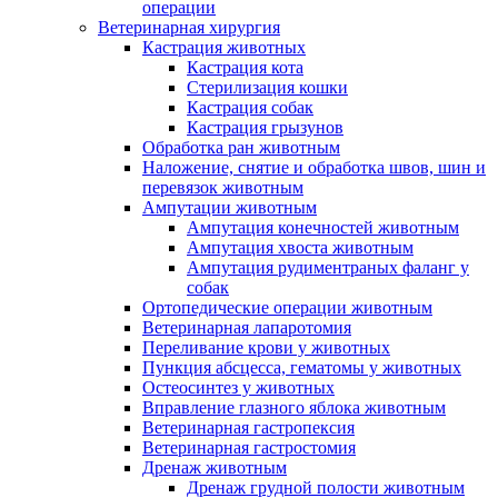
операции
Ветеринарная хирургия
Кастрация животных
Кастрация кота
Стерилизация кошки
Кастрация собак
Кастрация грызунов
Обработка ран животным
Наложение, снятие и обработка швов, шин и
перевязок животным
Ампутации животным
Ампутация конечностей животным
Ампутация хвоста животным
Ампутация рудиментраных фаланг у
собак
Ортопедические операции животным
Ветеринарная лапаротомия
Переливание крови у животных
Пункция абсцесса, гематомы у животных
Остеосинтез у животных
Вправление глазного яблока животным
Ветеринарная гастропексия
Ветеринарная гастростомия
Дренаж животным
Дренаж грудной полости животным