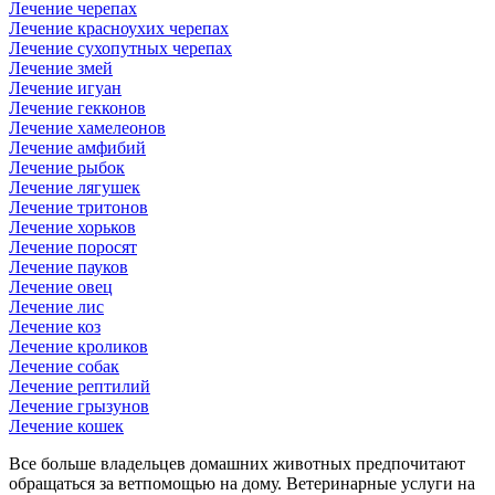
Лечение черепах
Лечение красноухих черепах
Лечение сухопутных черепах
Лечение змей
Лечение игуан
Лечение гекконов
Лечение хамелеонов
Лечение амфибий
Лечение рыбок
Лечение лягушек
Лечение тритонов
Лечение хорьков
Лечение поросят
Лечение пауков
Лечение овец
Лечение лис
Лечение коз
Лечение кроликов
Лечение собак
Лечение рептилий
Лечение грызунов
Лечение кошек
Все больше владельцев домашних животных предпочитают
обращаться за ветпомощью на дому. Ветеринарные услуги на