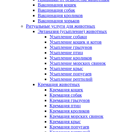
Вакцинация кошек
Вакцинация собак
Вакцинация кроликов
Вакцинация хорьков
Ритуальные услуги для животных
Эвтаназия (усыпление) животных
Усыпление собаки
Усыпление кошек и котов
Усыпление грызунов
Усыпление птиц
Усыпление кроликов
Усыпление морских свинок
Усыпление крыс
Усыпление попугаев
Усыпление рептилий
Кремация животных
Кремация кошек
Кремация собак
Кремация грызунов
Кремация птиц
Кремация кроликов
Кремация морских свинок
Кремация крыс
Кремация попугаев