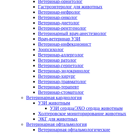
Ветеринар-орнитолог
Гастроэнтеролог для животных
Ветеринар-нефролог
Ветеринар-онколог
Ветеринар-диетолог
Ветеринар-рентгенолог
Ветеринарный врач-анестезиолог
Врач-ветеринар УЗИ
Ветеринар-инфекционист
Зоопсихолог
Ветеринар-аллерголог
Ветеринар ратолог
Ветеринар-герпетолог
Ветеринар-эндокринолог
Ветеринар-хирург
Ветеринар-травматолог
Ветеринар-терапевт
Ветеринар-стоматолог
Ветеринарная кардиология
УЗИ животным
УЗИ сердца/ЭХО сердца животным
Холтеровское мониторирование животных
ЭКГ для животных
Ветеринарная офтальмология
Ветеринарная офтальмологические