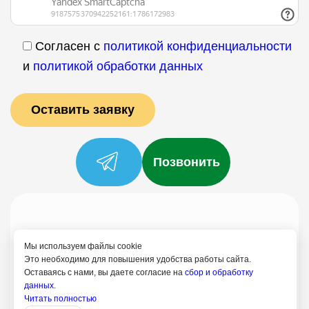
Согласен с
политикой конфиденциальности
и
политикой обработки данных
Позвонить
Услуги
Специалисты
Цены
Отзывы
О нас
Блог
Контакты
Мы используем файлы cookie
Политика конфиденциальности
Это необходимо для повышения удобства работы сайта.
Оставаясь с нами, вы даете согласие на
сбор и обработку
Согласие на обработку
данных.
+7 (958) 795-61-54
Читать полностью