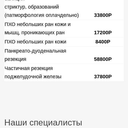
стриктур, образований
(патморфология оплачдельно)
33800Р
ПХО небольших ран кожи и
мышц, проникающих ран
17200Р
ПХО небольших ран кожи
8400Р
Панкреато-дуоденальная
резекция
58800Р
Частичная резекция
поджелудочной железы
37800Р
Наши специалисты