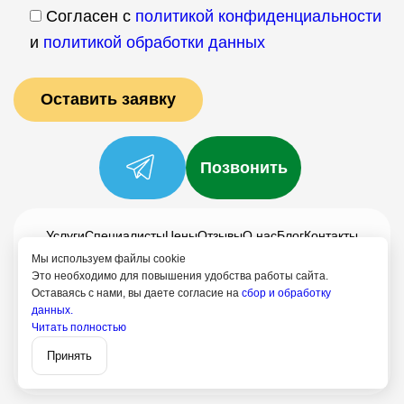
Согласен с
политикой конфиденциальности
и
политикой обработки данных
Позвонить
Услуги
Специалисты
Цены
Отзывы
О нас
Блог
Контакты
Политика конфиденциальности
Мы используем файлы cookie
Это необходимо для повышения удобства работы сайта.
Согласие на обработку
Оставаясь с нами, вы даете согласие на
сбор и обработку
данных.
+7 (958) 795-61-54
Читать полностью
Записаться
Озёрный
Принять