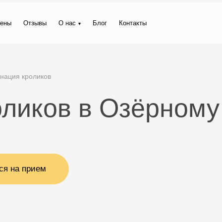
ены
Отзывы
О нас
Блог
Контакты
нация кроликов
оликов в Озёрному
ся на прием