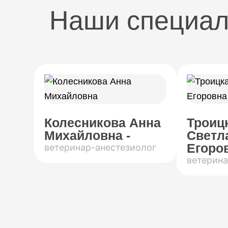
Наши специа
Колесникова Анна
Троиц
Михайловна -
Светл
Егоров
ветеринар-анестезиолог
ветерина