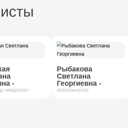
листы
кая
Рыбакова
ана
Светлана
на -
Георгиевна -
р-невролог
зоопсихолог