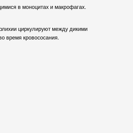
щимися в моноцитах и макрофагах.
эрлихии циркулируют между дикими
о время кровососания.
ы