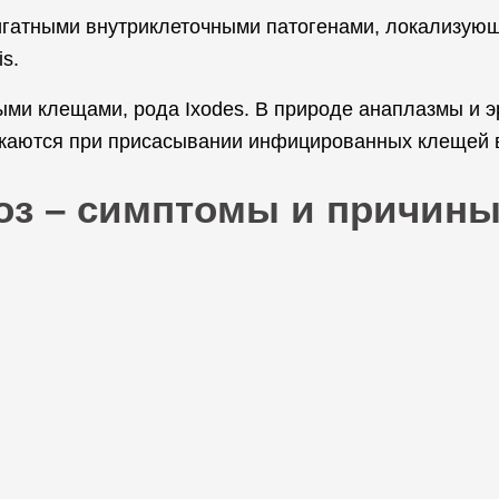
лигатными внутриклеточными патогенами, локализую
s.
ми клещами, рода Ixodes. В природе анаплазмы и 
жаются при присасывании инфицированных клещей в
оз – симптомы и причин