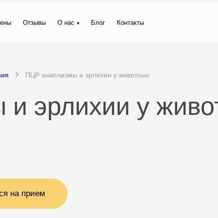
ены
Отзывы
О нас
Блог
Контакты
ния
ПЦР анаплазмы и эрлихии у животных
и эрлихии у живо
ся на прием