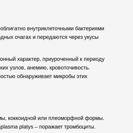
 облигатно внутриклеточными бактериями
одных очагах и передаются через укусы
зонный характер, приуроченный к периоду
их узлов, анемию, кровоточивость.
ностью обнаруживает микробы этих
мы, коккоидной или плеоморфной формы.
plasma platys – поражает тромбоциты.