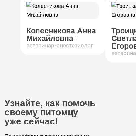
Колесникова Анна
Троиц
Михайловна -
Светл
Егоров
ветеринар-анестезиолог
ветерина
Узнайте, как помочь
своему питомцу
уже сейчас!