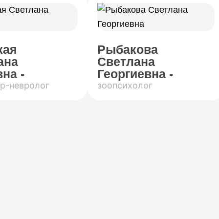
кая
Рыбакова
ана
Светлана
на -
Георгиевна -
р-невролог
зоопсихолог