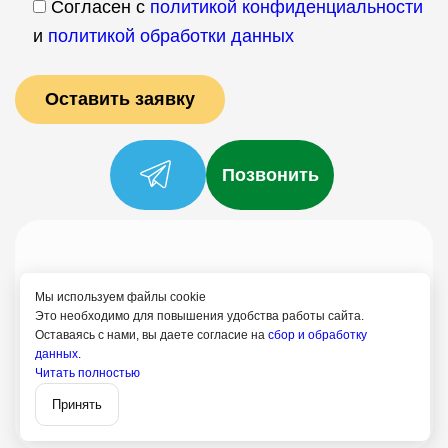
Согласен с
политикой конфиденциальности
и
политикой обработки данных
Позвонить
Услуги
Специалисты
Цены
Отзывы
О нас
Блог
Контакты
Мы используем файлы cookie
Политика конфиденциальности
Это необходимо для повышения удобства работы сайта.
Оставаясь с нами, вы даете согласие на
сбор и обработку
Согласие на обработку
данных.
+7 (958) 795-61-54
Читать полностью
Записаться
Озёрный
Принять