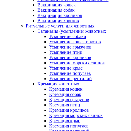
Вакцинация кошек
Вакцинация собак
Вакцинация кроликов
Вакцинация хорьков
Ритуальные услуги для животных
Эвтаназия (усыпление) животных
Усыпление собаки
Усыпление кошек и котов
Усыпление грызунов
Усыпление птиц
Усыпление кроликов
Усыпление морских свинок
Усыпление крыс
Усыпление попугаев
Усыпление рептилий
Кремация животных
Кремация кошек
Кремация собак
Кремация грызунов
Кремация птиц
Кремация кроликов
Кремация морских свинок
Кремация крыс
Кремация попугаев