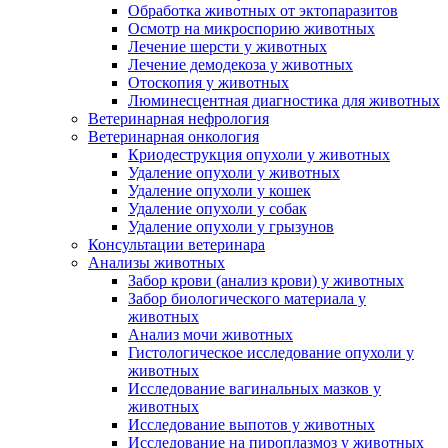
Обработка животных от эктопаразитов
Осмотр на микроспорию животных
Лечение шерсти у животных
Лечение демодекоза у животных
Отоскопия у животных
Люминесцентная диагностика для животных
Ветеринарная нефрология
Ветеринарная онкология
Криодеструкция опухоли у животных
Удаление опухоли у животных
Удаление опухоли у кошек
Удаление опухоли у собак
Удаление опухоли у грызунов
Консультации ветеринара
Анализы животных
Забор крови (анализ крови) у животных
Забор биологического материала у
животных
Анализ мочи животных
Гистологическое исследование опухоли у
животных
Исследование вагинальных мазков у
животных
Исследование выпотов у животных
Исследование на пироплазмоз у животных