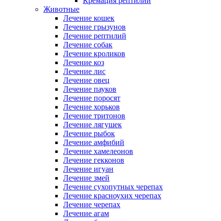
Кремация рептилий
Животные
Лечение кошек
Лечение грызунов
Лечение рептилий
Лечение собак
Лечение кроликов
Лечение коз
Лечение лис
Лечение овец
Лечение пауков
Лечение поросят
Лечение хорьков
Лечение тритонов
Лечение лягушек
Лечение рыбок
Лечение амфибий
Лечение хамелеонов
Лечение гекконов
Лечение игуан
Лечение змей
Лечение сухопутных черепах
Лечение красноухих черепах
Лечение черепах
Лечение агам