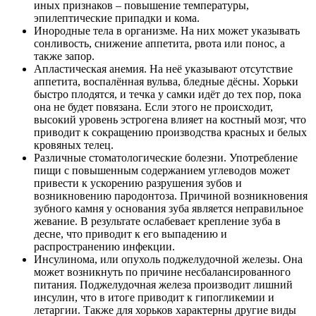
иных признаков – повышение температуры,
эпилептические припадки и кома.
Инородные тела в организме. На них может указывать
сонливость, снижение аппетита, рвота или понос, а
также запор.
Апластическая анемия. На неё указывают отсутствие
аппетита, воспалённая вульва, бледные дёсны. Хорьки
быстро плодятся, и течка у самки идёт до тех пор, пока
она не будет повязана. Если этого не происходит,
высокий уровень эстрогена влияет на костный мозг, что
приводит к сокращению производства красных и белых
кровяных телец.
Различные стоматологические болезни. Употребление
пищи с повышенным содержанием углеводов может
привести к ускорению разрушения зубов и
возникновению пародонтоза. Причиной возникновения
зубного камня у основания зуба является неправильное
жевание. В результате ослабевает крепление зуба в
десне, что приводит к его выпадению и
распространению инфекции.
Инсулинома, или опухоль поджелудочной железы. Она
может возникнуть по причине несбалансированного
питания. Поджелудочная железа производит лишний
инсулин, что в итоге приводит к гипогликемии и
летаргии. Также для хорьков характерны другие виды