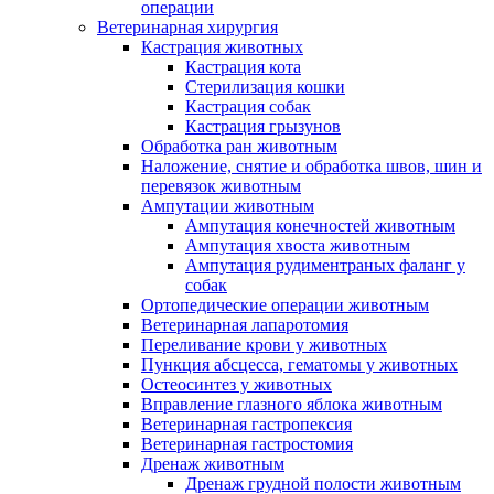
операции
Ветеринарная хирургия
Кастрация животных
Кастрация кота
Стерилизация кошки
Кастрация собак
Кастрация грызунов
Обработка ран животным
Наложение, снятие и обработка швов, шин и
перевязок животным
Ампутации животным
Ампутация конечностей животным
Ампутация хвоста животным
Ампутация рудиментраных фаланг у
собак
Ортопедические операции животным
Ветеринарная лапаротомия
Переливание крови у животных
Пункция абсцесса, гематомы у животных
Остеосинтез у животных
Вправление глазного яблока животным
Ветеринарная гастропексия
Ветеринарная гастростомия
Дренаж животным
Дренаж грудной полости животным