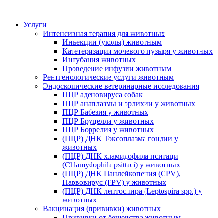
Услуги
Интенсивная терапия для животных
Инъекции (уколы) животным
Катетеризация мочевого пузыря у животных
Интубация животных
Проведение инфузии животным
Рентгенологические услуги животным
Эндоскопические ветеринарные исследования
ПЦР аденовируса собак
ПЦР анаплазмы и эрлихии у животных
ПЦР Бабезия у животных
ПЦР Бруцелла у животных
ПЦР Боррелия у животных
(ПЦР) ДНК Токсоплазма гондии у
животных
(ПЦР) ДНК хламидофила пситаци
(Chlamydophila psittaci) у животных
(ПЦР) ДНК Панлейкопения (CPV),
Парвовирус (FPV) у животных
(ПЦР) ДНК лептоспира (Leptospira spp.) у
животных
Вакцинация (прививки) животных
Прививки от бешенства животным