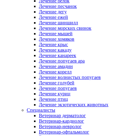
Лечение белок
Лечение песчанок
Лечение дегу
Лечение ежей
Лечение шиншилл
Лечение морских свинок
Лечение мышей
Лечение хомяков
Лечение крыс
Лечение какаду
Лечение канареек
Лечение попугаев ара
Лечение амадин
Лечение корелл
Лечение волнистых попугаев
Лечение голубей
Лечение попугаев
Лечение куриц
Лечение птиц
Лечение экзотических животных
Специалисты
Ветеринар дерматолог
Ветеринар-кардиолог
Ветеринар-невролог
Ветеринар-офтальмолог