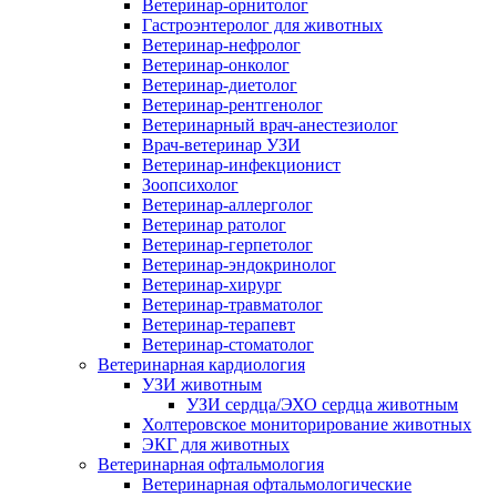
Ветеринар-орнитолог
Гастроэнтеролог для животных
Ветеринар-нефролог
Ветеринар-онколог
Ветеринар-диетолог
Ветеринар-рентгенолог
Ветеринарный врач-анестезиолог
Врач-ветеринар УЗИ
Ветеринар-инфекционист
Зоопсихолог
Ветеринар-аллерголог
Ветеринар ратолог
Ветеринар-герпетолог
Ветеринар-эндокринолог
Ветеринар-хирург
Ветеринар-травматолог
Ветеринар-терапевт
Ветеринар-стоматолог
Ветеринарная кардиология
УЗИ животным
УЗИ сердца/ЭХО сердца животным
Холтеровское мониторирование животных
ЭКГ для животных
Ветеринарная офтальмология
Ветеринарная офтальмологические