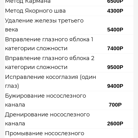
Метод Кармана
6500Р
Метод Якорного шва
4300Р
Удаление железы третьего
века
5400Р
Вправление глазного яблока 1
категории сложности
7400Р
Вправление глазного яблока 2
категории сложности
9500Р
Исправление косоглазия (один
глаз)
9400Р
Бужирование носослезного
канала
700Р
Дренирование носослезного
канала
2600Р
Промывание носослезного