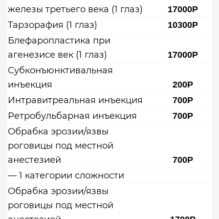
железы третьего века (1 глаз)
17000Р
Тарзорафия (1 глаз)
10300Р
Блефаропластика при
агенезисе век (1 глаз)
17000Р
Субконъюнктивальная
инъекция
200Р
Интравитреальная инъекция
700Р
Ретробульбарная инъекция
700Р
Обрабка эрозии/язвы
роговицы под местной
анестезией
700Р
— 1 категории сложности
Обрабка эрозии/язвы
роговицы под местной