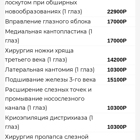
лоскутом при обширных
новообразованиях (1 глаз)
22900Р
Вправление глазного яблока
17000Р
Медиальная кантопластика (1
глаз)
17000Р
Хирургия ножки хряща
третьего века (1 глаз)
14200Р
Латеральная кантомия (1 глаз)
10300Р
Подшивание железы 3-го века
15100Р
Расширение слезных точек и
промывание носослезного
канала (1 глаз)
10300Р
Криоэпиляция дистрихиаза (1
глаз)
10300Р
Хирургия пролапса слезной