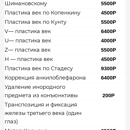
Шимановскому
5500Р
Пластика век по Копенкину
4500Р
Пластика век по Кунту
5500Р
V— пластика век
6400Р
U— пластика век
4000Р
Z— пластика век
5500Р
Н — пластика век
4500Р
Пластика век по Стадесу
9300Р
Коррекция анкилоблефарона
6400Р
Удаление инородного
предмета из конъюнктивы
200Р
Транспозиция и фиксация
железы третьего века (один
глаз)