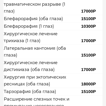
травматическом разрыве (1
глаз)
17000Р
Блефарорафия (оба глаза)
15100Р
Блефарорафия (1 глаз)
10300Р
Хирургическое лечение
трихиаза (1 глаз)
17000Р
Латеральная кантомия (оба
глаза)
15100Р
Хирургическое лечение
дистихиаза (оба глаза)
17000Р
Хирургия при эктопических
ресницах (оба глаза)
18000Р
Тарзорафия (оба глаза)
15100Р
Расширение слезных точек и