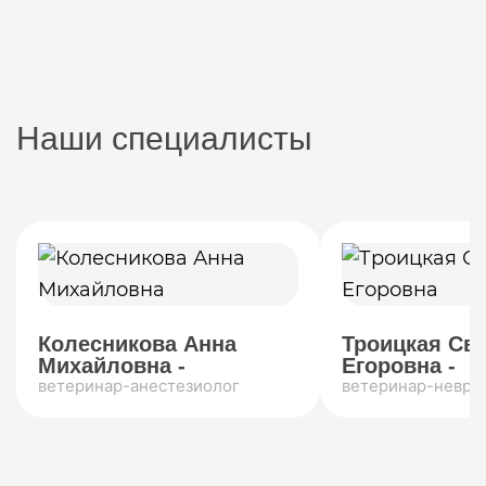
Наши специалисты
Колесникова Анна
Троицкая Св
Михайловна -
Егоровна -
ветеринар-анестезиолог
ветеринар-невро