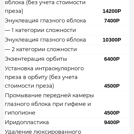
яблока (без учета стоимости
преза)
14200Р
Энуклеация глазного яблока
7400Р
— 1 категории сложности
Энуклеация глазного яблока
10300Р
— 2 категории сложности
Экзентерация орбиты
6400Р
Установка интраокулярного
преза в орбиту (без учета
стоимости преза)
4500Р
Промывание передней камеры
глазного яблока при гифеме и
гипопионе
4500Р
Иридопластика
9400Р
Удаление люксированного