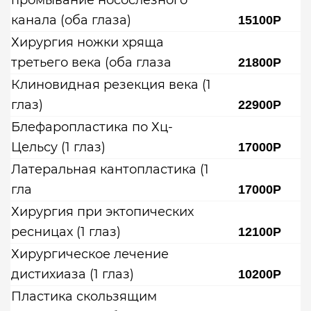
промывание носослезного
канала (оба глаза)
15100Р
Хирургия ножки хряща
третьего века (оба глаза
21800Р
Клиновидная резекция века (1
глаз)
22900Р
Блефаропластика по Хц-
Цельсу (1 глаз)
17000Р
Латеральная кантопластика (1
гла
17000Р
Хирургия при эктопических
ресницах (1 глаз)
12100Р
Хирургическое лечение
дистихиаза (1 глаз)
10200Р
Пластика скользящим