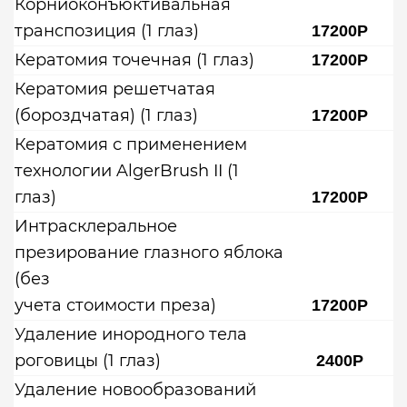
Корниоконъюктивальная
транспозиция (1 глаз)
17200Р
Кератомия точечная (1 глаз)
17200Р
Кератомия решетчатая
(бороздчатая) (1 глаз)
17200Р
Кератомия с применением
технологии AlgerBrush II (1
глаз)
17200Р
Интрасклеральное
презирование глазного яблока
(без
учета стоимости преза)
17200Р
Удаление инородного тела
роговицы (1 глаз)
2400Р
Удаление новообразований