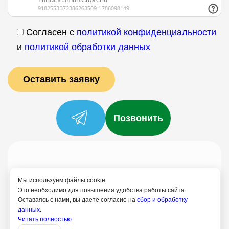
Согласен с
политикой конфиденциальности
и
политикой обработки данных
Позвонить
Услуги
Специалисты
Цены
Отзывы
О нас
Блог
Контакты
Мы используем файлы cookie
Политика конфиденциальности
Это необходимо для повышения удобства работы сайта.
Оставаясь с нами, вы даете согласие на
сбор и обработку
Согласие на обработку
данных.
+7 (958) 795-61-54
Читать полностью