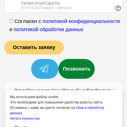
Согласен с
политикой конфиденциальности
и
политикой обработки данных
Позвонить
Услуги
Специалисты
Цены
Отзывы
О нас
Блог
Контакты
Мы используем файлы cookie
Политика конфиденциальности
Это необходимо для повышения удобства работы сайта.
Согласие на обработку
Оставаясь с нами, вы даете согласие на
сбор и обработку
данных.
+7 (958) 795-61-54
Читать полностью
Записаться