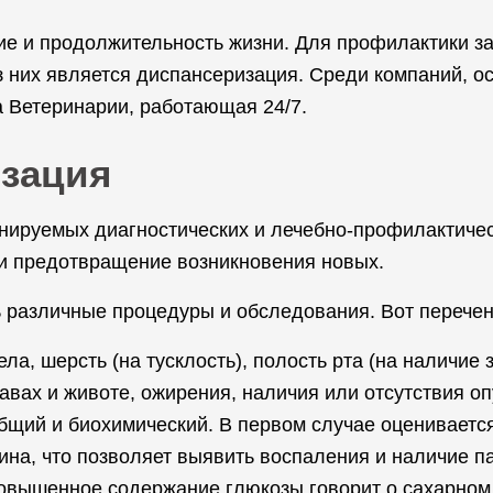
чие и продолжительность жизни. Для профилактики 
з них является диспансеризация. Среди компаний,
 Ветеринарии, работающая 24/7.
изация
нируемых диагностических и лечебно-профилактиче
и предотвращение возникновения новых.
 различные процедуры и обследования. Вот перечен
ла, шерсть (на тусклость), полость рта (на наличие
вах и животе, ожирения, наличия или отсутствия оп
общий и биохимический. В первом случае оцениваетс
ина, что позволяет выявить воспаления и наличие п
овышенное содержание глюкозы говорит о сахарном 