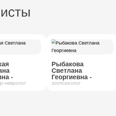
листы
кая
Рыбакова
ана
Светлана
на -
Георгиевна -
р-невролог
зоопсихолог