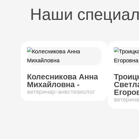
Наши специа
Колесникова Анна
Троиц
Михайловна -
Светл
Егоров
ветеринар-анестезиолог
ветерина