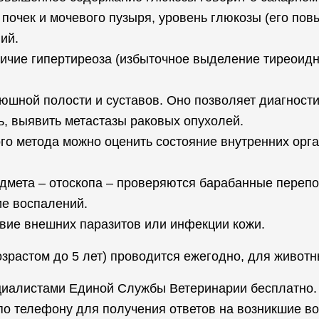
почек и мочевого пузыря, уровень глюкозы (его пов
ий.
чие гипертиреоза (избыточное выделение тиреоидн
юшной полости и суставов. Оно позволяет диагност
, выявить метастазы раковых опухолей.
о метода можно оценить состояние внутренних орга
дмета – отоскопа – проверяются барабанные перепо
ие воспалений.
твие внешних паразитов или инфекции кожи.
астом до 5 лет) проводится ежегодно, для животных
циалистами Единой Службы Ветеринарии бесплатно.
 по телефону для получения ответов на возникшие в