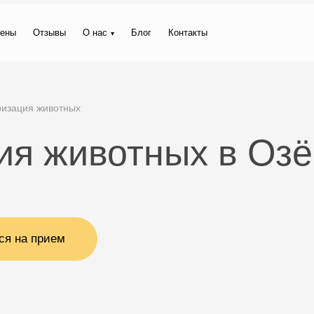
ены
Отзывы
О нас
Блог
Контакты
изация животных
ия животных в Оз
ся на прием