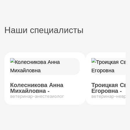
Наши специалисты
Колесникова Анна
Троицкая Св
Михайловна -
Егоровна -
ветеринар-анестезиолог
ветеринар-невро