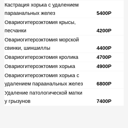
Кастрация хорька с удалением
параанальных желез
5400Р
Овариогитероэктомия крысы,
песчанки
4200Р
Овариогитероэктомия морской
свинки, шиншиллы
4400Р
Овариогитероэктомия кролика
4700Р
Овариогитероэктомия хорька
4900Р
Овариогитероэктомия хорька с
удалением параанальных желез
6800Р
Удаление патологической матки
у грызунов
7400Р