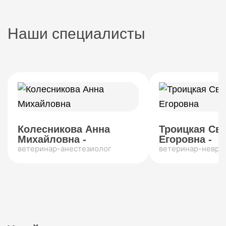
Наши специалисты
Колесникова Анна
Троицкая Св
Михайловна -
Егоровна -
ветеринар-анестезиолог
ветеринар-невро