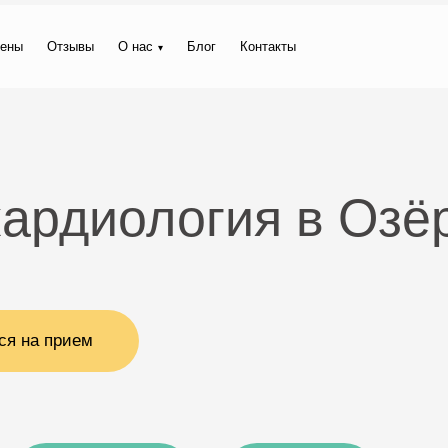
ены
Отзывы
О нас
Блог
Контакты
кардиология в Озё
ся на прием