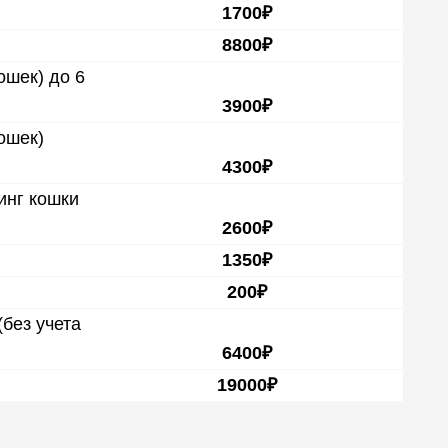
1700₽
8800₽
ошек) до 6
3900₽
ошек)
4300₽
инг кошки
2600₽
1350₽
200₽
без учета
6400₽
19000₽