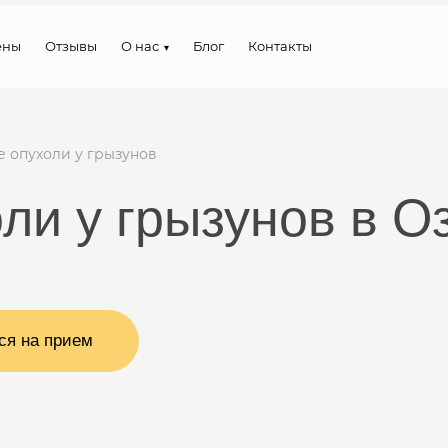
ены
Отзывы
О нас
Блог
Контакты
 опухоли у грызунов
ли у грызунов в О
ся на прием