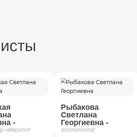
листы
кая
Рыбакова
ана
Светлана
на -
Георгиевна -
р-невролог
зоопсихолог