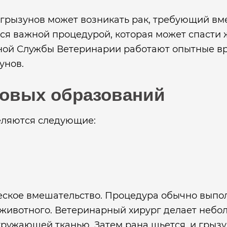
ых грызунов может возникать рак, требующий в
тся важной процедурой, которая может спасти 
ной Службы Ветеринарии работают опытные вр
унов.
ковых образований
еляются следующие:
ческое вмешательство. Процедура обычно выпо
животного. Ветеринарный хирург делает небол
окружающей тканью. Затем рана шьется, и грыз