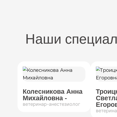
Наши специа
Колесникова Анна
Троиц
Михайловна -
Светл
Егоров
ветеринар-анестезиолог
ветерина