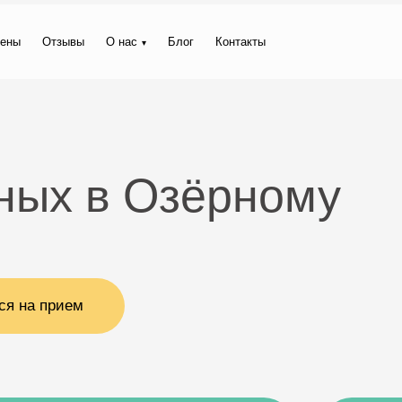
ены
Отзывы
О нас
Блог
Контакты
ных в Озёрному
ся на прием