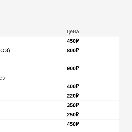
цена
450₽
СОЭ)
800₽
900₽
ез
400₽
220₽
350₽
250₽
450₽