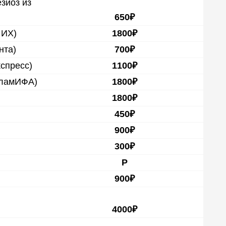
зиоз из
650₽
 ИХ)
1800₽
та)
700₽
кспресс)
1100₽
хламИФА)
1800₽
1800₽
450₽
900₽
300₽
Р
900₽
4000₽