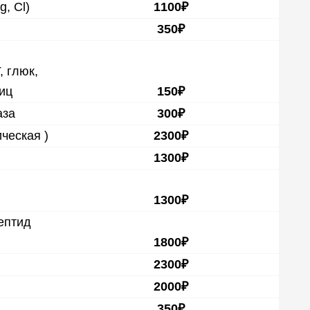
g, Cl)
1100₽
350₽
, глюк,
лиц
150₽
аза
300₽
еская )
2300₽
1300₽
1300₽
ептид
1800₽
2300₽
2000₽
350₽