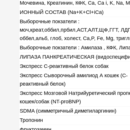
Мочевина, Креатинин, КФК, Ca, Ca i, K, Na, M
ИОННЫЙ СОСТАВ (Na+K+Cl+iCa)
Выборочные покзатели :
моч,креат,оббил,прбил,АСТ,АЛТ,ЩФ,ГГТ, ЛДГ
оббел,альб, глоб, холест, Ca,P, Fe, Mg, триг
Выборочные покзатели : Амилаза , КФК, Лип
ЛИПАЗА ПАНКРЕАТИЧЕСКАЯ (видоспецифич
Экспресс С-реактивный белок собак
Экспресс Сыворочный амилиод А кошек (С-
реактивный белок)
Экспресс Мозговой Натрийуретический проп
кошек/собак (NT-proBNP)
SDMA (симметричный диметиларгинин)
Тропонин
Фруктозамин