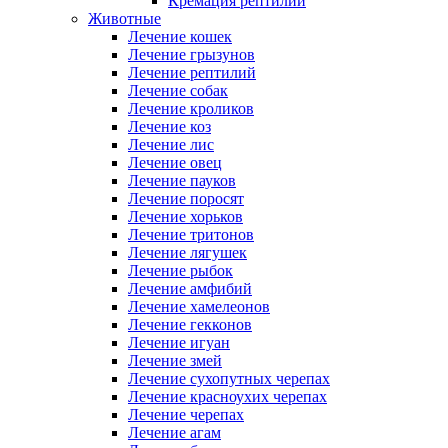
Кремация рептилий
Животные
Лечение кошек
Лечение грызунов
Лечение рептилий
Лечение собак
Лечение кроликов
Лечение коз
Лечение лис
Лечение овец
Лечение пауков
Лечение поросят
Лечение хорьков
Лечение тритонов
Лечение лягушек
Лечение рыбок
Лечение амфибий
Лечение хамелеонов
Лечение гекконов
Лечение игуан
Лечение змей
Лечение сухопутных черепах
Лечение красноухих черепах
Лечение черепах
Лечение агам