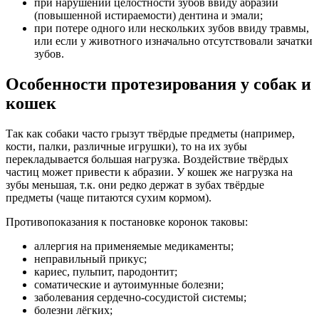
при нарушении целостности зубов ввиду абразии
(повышенной истираемости) дентина и эмали;
при потере одного или нескольких зубов ввиду травмы,
или если у животного изначально отсутствовали зачатки
зубов.
Особенности протезирования у собак и
кошек
Так как собаки часто грызут твёрдые предметы (например,
кости, палки, различные игрушки), то на их зубы
перекладывается большая нагрузка. Воздействие твёрдых
частиц может привести к абразии. У кошек же нагрузка на
зубы меньшая, т.к. они редко держат в зубах твёрдые
предметы (чаще питаются сухим кормом).
Противопоказания к постановке коронок таковы:
аллергия на применяемые медикаменты;
неправильный прикус;
кариес, пульпит, пародонтит;
соматические и аутоимунные болезни;
заболевания сердечно-сосудистой системы;
болезни лёгких;