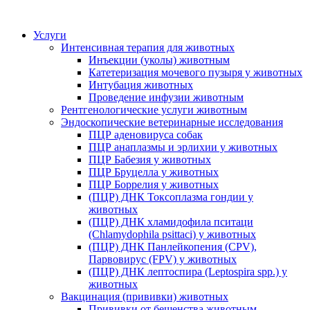
Услуги
Интенсивная терапия для животных
Инъекции (уколы) животным
Катетеризация мочевого пузыря у животных
Интубация животных
Проведение инфузии животным
Рентгенологические услуги животным
Эндоскопические ветеринарные исследования
ПЦР аденовируса собак
ПЦР анаплазмы и эрлихии у животных
ПЦР Бабезия у животных
ПЦР Бруцелла у животных
ПЦР Боррелия у животных
(ПЦР) ДНК Токсоплазма гондии у
животных
(ПЦР) ДНК хламидофила пситаци
(Chlamydophila psittaci) у животных
(ПЦР) ДНК Панлейкопения (CPV),
Парвовирус (FPV) у животных
(ПЦР) ДНК лептоспира (Leptospira spp.) у
животных
Вакцинация (прививки) животных
Прививки от бешенства животным