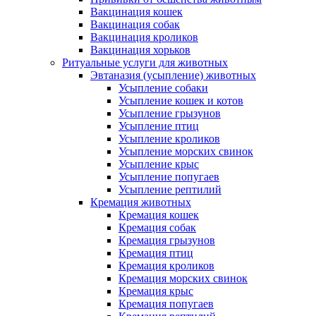
Вакцинация кошек
Вакцинация собак
Вакцинация кроликов
Вакцинация хорьков
Ритуальные услуги для животных
Эвтаназия (усыпление) животных
Усыпление собаки
Усыпление кошек и котов
Усыпление грызунов
Усыпление птиц
Усыпление кроликов
Усыпление морских свинок
Усыпление крыс
Усыпление попугаев
Усыпление рептилий
Кремация животных
Кремация кошек
Кремация собак
Кремация грызунов
Кремация птиц
Кремация кроликов
Кремация морских свинок
Кремация крыс
Кремация попугаев