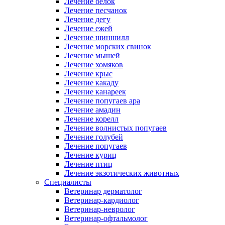
Лечение белок
Лечение песчанок
Лечение дегу
Лечение ежей
Лечение шиншилл
Лечение морских свинок
Лечение мышей
Лечение хомяков
Лечение крыс
Лечение какаду
Лечение канареек
Лечение попугаев ара
Лечение амадин
Лечение корелл
Лечение волнистых попугаев
Лечение голубей
Лечение попугаев
Лечение куриц
Лечение птиц
Лечение экзотических животных
Специалисты
Ветеринар дерматолог
Ветеринар-кардиолог
Ветеринар-невролог
Ветеринар-офтальмолог