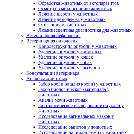
Обработка животных от эктопаразитов
Осмотр на микроспорию животных
Лечение шерсти у животных
Лечение демодекоза у животных
Отоскопия у животных
Люминесцентная диагностика для животных
Ветеринарная нефрология
Ветеринарная онкология
Криодеструкция опухоли у животных
Удаление опухоли у животных
Удаление опухоли у кошек
Удаление опухоли у собак
Удаление опухоли у грызунов
Консультации ветеринара
Анализы животных
Забор крови (анализ крови) у животных
Забор биологического материала у
животных
Анализ мочи животных
Гистологическое исследование опухоли у
животных
Исследование вагинальных мазков у
животных
Исследование выпотов у животных
Исследование на пироплазмоз у животных