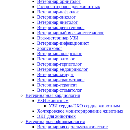
Ветеринар-орнитолог
Гастроэнтеролог для животных
Ветеринар-нефролог
Ветеринар-онколог
Ветеринар-диетолог
Ветеринар-рентгенолог
Ветеринарный врач-анестезиолог
Врач-ветеринар УЗИ
Ветеринар-инфекционист
Зоопсихолог
Ветеринар-аллерголог
Ветеринар ратолог
Ветеринар-герпетолог
Ветеринар-эндокринолог
Ветеринар-хирург
Ветеринар-травматолог
Ветеринар-терапевт
Ветеринар-стоматолог
Ветеринарная кардиология
УЗИ животным
УЗИ сердца/ЭХО сердца животным
Холтеровское мониторирование животных
ЭКГ для животных
Ветеринарная офтальмология
Ветеринарная офтальмологические