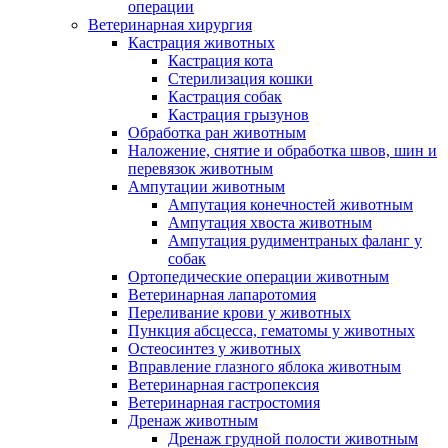
операции
Ветеринарная хирургия
Кастрация животных
Кастрация кота
Стерилизация кошки
Кастрация собак
Кастрация грызунов
Обработка ран животным
Наложение, снятие и обработка швов, шин и
перевязок животным
Ампутации животным
Ампутация конечностей животным
Ампутация хвоста животным
Ампутация рудиментраных фаланг у
собак
Ортопедические операции животным
Ветеринарная лапаротомия
Переливание крови у животных
Пункция абсцесса, гематомы у животных
Остеосинтез у животных
Вправление глазного яблока животным
Ветеринарная гастропексия
Ветеринарная гастростомия
Дренаж животным
Дренаж грудной полости животным