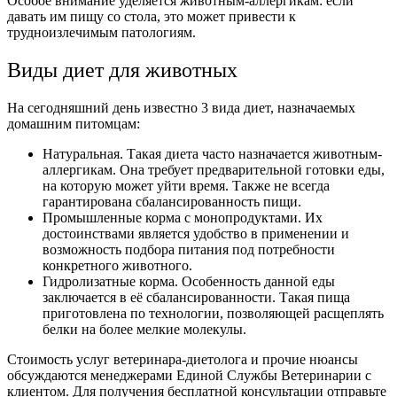
Особое внимание уделяется животным-аллергикам: если
давать им пищу со стола, это может привести к
трудноизлечимым патологиям.
Виды диет для животных
На сегодняшний день известно 3 вида диет, назначаемых
домашним питомцам:
Натуральная. Такая диета часто назначается животным-
аллергикам. Она требует предварительной готовки еды,
на которую может уйти время. Также не всегда
гарантирована сбалансированность пищи.
Промышленные корма с монопродуктами. Их
достоинствами является удобство в применении и
возможность подбора питания под потребности
конкретного животного.
Гидролизатные корма. Особенность данной еды
заключается в её сбалансированности. Такая пища
приготовлена по технологии, позволяющей расщеплять
белки на более мелкие молекулы.
Стоимость услуг ветеринара-диетолога и прочие нюансы
обсуждаются менеджерами Единой Службы Ветеринарии с
клиентом. Для получения бесплатной консультации отправьте