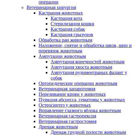
операции
Ветеринарная хирургия
Кастрация животных
Кастрация кота
Стерилизация кошки
Кастрация собак
Кастрация грызунов
Обработка ран животным
Наложение, снятие и обработка швов, шин и
перевязок животным
Ампутации животным
Ампутация конечностей животным
Ампутация хвоста животным
Ампутация рудиментраных фаланг у
собак
Ортопедические операции животным
Ветеринарная лапаротомия
Переливание крови у животных
Пункция абсцесса, гематомы у животных
Остеосинтез у животных
Вправление глазного яблока животным
Ветеринарная гастропексия
Ветеринарная гастростомия
Дренаж животным
Дренаж грудной полости животным