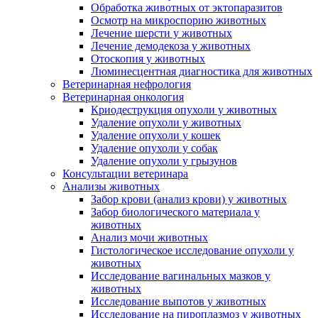
Обработка животных от эктопаразитов
Осмотр на микроспорию животных
Лечение шерсти у животных
Лечение демодекоза у животных
Отоскопия у животных
Люминесцентная диагностика для животных
Ветеринарная нефрология
Ветеринарная онкология
Криодеструкция опухоли у животных
Удаление опухоли у животных
Удаление опухоли у кошек
Удаление опухоли у собак
Удаление опухоли у грызунов
Консультации ветеринара
Анализы животных
Забор крови (анализ крови) у животных
Забор биологического материала у
животных
Анализ мочи животных
Гистологическое исследование опухоли у
животных
Исследование вагинальных мазков у
животных
Исследование выпотов у животных
Исследование на пироплазмоз у животных