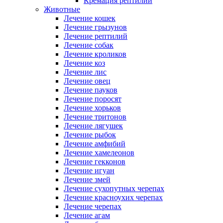
Кремация рептилий
Животные
Лечение кошек
Лечение грызунов
Лечение рептилий
Лечение собак
Лечение кроликов
Лечение коз
Лечение лис
Лечение овец
Лечение пауков
Лечение поросят
Лечение хорьков
Лечение тритонов
Лечение лягушек
Лечение рыбок
Лечение амфибий
Лечение хамелеонов
Лечение гекконов
Лечение игуан
Лечение змей
Лечение сухопутных черепах
Лечение красноухих черепах
Лечение черепах
Лечение агам