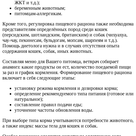
ЖКТ и т.д.);
беременным животным;
питомцам-аллергикам.
Кроме того, регулировка пищевого рациона также необходима
представителям определённых пород среди кошек
(персидским, шотландским, британским) и собак (чихуахуа,
чау-чау, пекинесам, бульдогам, мопсам, шарпеям и т.д.).
Помощь диетолога нужна и в случаях отсутствия опыта
содержания кошек, собак, иных животных.
Составляя меню для Вашего питомца, ветврач собирает
анамнез: какие продукты он ест, количество поедаемой пищи
за раз и график кормления. Формирование пищевого рациона
включает в себя следующие этапы:
установку режима кормления и дозировки корма;
определение рекомендуемого типа питания (готовое или
натуральное);
составление правил подачи еды;
уточнение частоты обновления воды.
При выборе типа корма учитываются потребности животного,
а также индекс массы тела для кошек и собак.