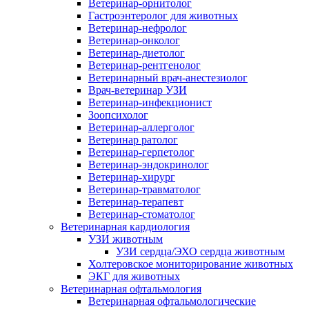
Ветеринар-орнитолог
Гастроэнтеролог для животных
Ветеринар-нефролог
Ветеринар-онколог
Ветеринар-диетолог
Ветеринар-рентгенолог
Ветеринарный врач-анестезиолог
Врач-ветеринар УЗИ
Ветеринар-инфекционист
Зоопсихолог
Ветеринар-аллерголог
Ветеринар ратолог
Ветеринар-герпетолог
Ветеринар-эндокринолог
Ветеринар-хирург
Ветеринар-травматолог
Ветеринар-терапевт
Ветеринар-стоматолог
Ветеринарная кардиология
УЗИ животным
УЗИ сердца/ЭХО сердца животным
Холтеровское мониторирование животных
ЭКГ для животных
Ветеринарная офтальмология
Ветеринарная офтальмологические