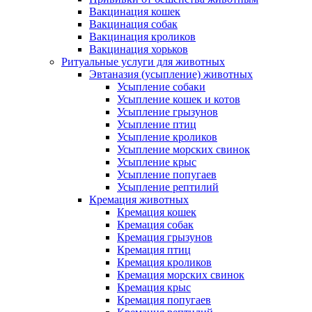
Вакцинация кошек
Вакцинация собак
Вакцинация кроликов
Вакцинация хорьков
Ритуальные услуги для животных
Эвтаназия (усыпление) животных
Усыпление собаки
Усыпление кошек и котов
Усыпление грызунов
Усыпление птиц
Усыпление кроликов
Усыпление морских свинок
Усыпление крыс
Усыпление попугаев
Усыпление рептилий
Кремация животных
Кремация кошек
Кремация собак
Кремация грызунов
Кремация птиц
Кремация кроликов
Кремация морских свинок
Кремация крыс
Кремация попугаев