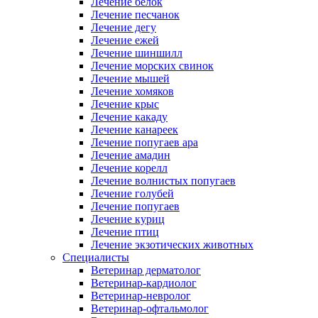
Лечение белок
Лечение песчанок
Лечение дегу
Лечение ежей
Лечение шиншилл
Лечение морских свинок
Лечение мышей
Лечение хомяков
Лечение крыс
Лечение какаду
Лечение канареек
Лечение попугаев ара
Лечение амадин
Лечение корелл
Лечение волнистых попугаев
Лечение голубей
Лечение попугаев
Лечение куриц
Лечение птиц
Лечение экзотических животных
Специалисты
Ветеринар дерматолог
Ветеринар-кардиолог
Ветеринар-невролог
Ветеринар-офтальмолог