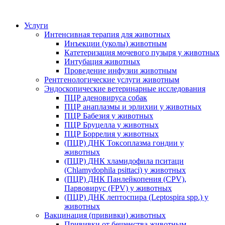
Услуги
Интенсивная терапия для животных
Инъекции (уколы) животным
Катетеризация мочевого пузыря у животных
Интубация животных
Проведение инфузии животным
Рентгенологические услуги животным
Эндоскопические ветеринарные исследования
ПЦР аденовируса собак
ПЦР анаплазмы и эрлихии у животных
ПЦР Бабезия у животных
ПЦР Бруцелла у животных
ПЦР Боррелия у животных
(ПЦР) ДНК Токсоплазма гондии у
животных
(ПЦР) ДНК хламидофила пситаци
(Chlamydophila psittaci) у животных
(ПЦР) ДНК Панлейкопения (CPV),
Парвовирус (FPV) у животных
(ПЦР) ДНК лептоспира (Leptospira spp.) у
животных
Вакцинация (прививки) животных
Прививки от бешенства животным