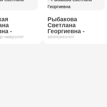
кая
Рыбакова
ана
Светлана
на -
Георгиевна -
р-невролог
зоопсихолог