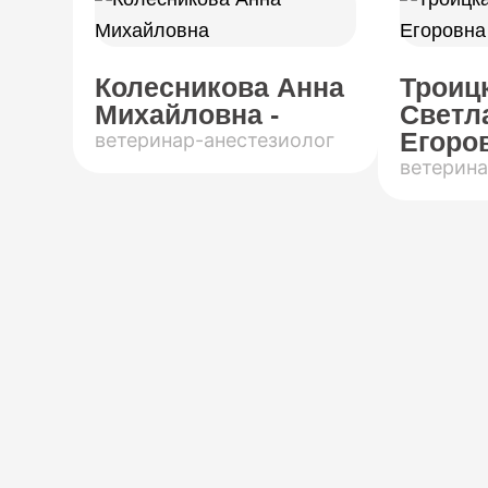
Колесникова Анна
Троиц
Михайловна -
Светл
Егоров
ветеринар-анестезиолог
ветерина