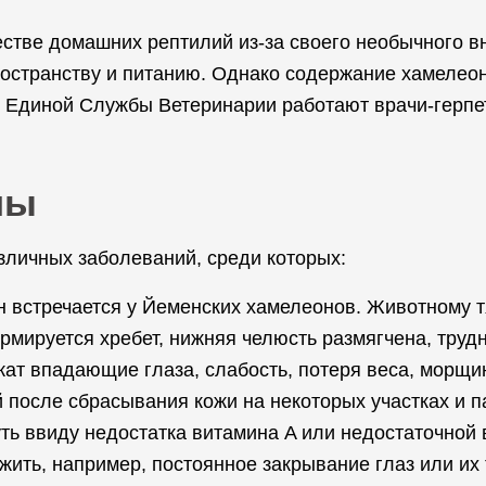
стве домашних рептилий из-за своего необычного в
пространству и питанию. Однако содержание хамелео
те Единой Службы Ветеринарии работают врачи-герп
ны
азличных заболеваний, среди которых:
он встречается у Йеменских хамелеонов. Животному 
ормируется хребет, нижняя челюсть размягчена, труд
ат впадающие глаза, слабость, потеря веса, морщинк
 после сбрасывания кожи на некоторых участках и 
уть ввиду недостатка витамина A или недостаточной
жить, например, постоянное закрывание глаз или их