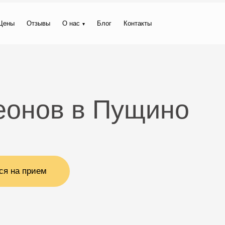
Цены
Отзывы
О нас
Блог
Контакты
еонов в Пущино
ся на прием