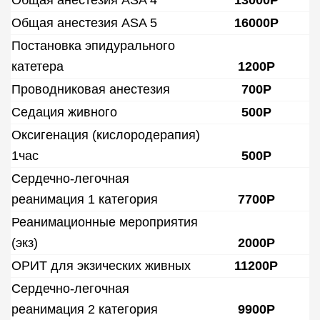
Общая анестезия ASA 4
13000Р
Общая анестезия ASA 5
16000Р
Постановка эпидурального
катетера
1200Р
Проводниковая анестезия
700Р
Седация живного
500Р
Оксигенация (кислородерапия)
1час
500Р
Сердечно-легочная
реанимация 1 категория
7700Р
Реанимационные мероприятия
(экз)
2000Р
ОРИТ для экзических живных
11200Р
Сердечно-легочная
реанимация 2 категория
9900Р