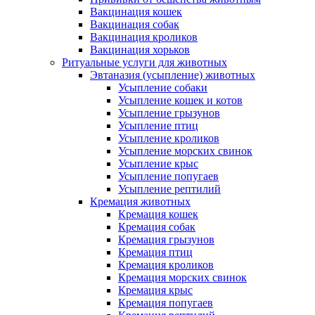
Вакцинация кошек
Вакцинация собак
Вакцинация кроликов
Вакцинация хорьков
Ритуальные услуги для животных
Эвтаназия (усыпление) животных
Усыпление собаки
Усыпление кошек и котов
Усыпление грызунов
Усыпление птиц
Усыпление кроликов
Усыпление морских свинок
Усыпление крыс
Усыпление попугаев
Усыпление рептилий
Кремация животных
Кремация кошек
Кремация собак
Кремация грызунов
Кремация птиц
Кремация кроликов
Кремация морских свинок
Кремация крыс
Кремация попугаев