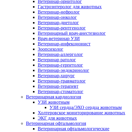
Ветеринар-орнитолог
Гастроэнтеролог для животных
Ветеринар-нефролог
Ветеринар-онколог
Ветеринар-диетолог
Ветеринар-рентгенолог
Ветеринарный врач-анестезиолог
Врач-ветеринар УЗИ
Ветеринар-инфекционист
Зоопсихолог
Ветеринар-аллерголог
Ветеринар ратолог
Ветеринар-герпетолог
Ветеринар-эндокринолог
Ветеринар-хирург
Ветеринар-травматолог
Ветеринар-терапевт
Ветеринар-стоматолог
Ветеринарная кардиология
УЗИ животным
УЗИ сердца/ЭХО сердца животным
Холтеровское мониторирование животных
ЭКГ для животных
Ветеринарная офтальмология
Ветеринарная офтальмологические