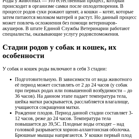
Роды у животных — это естественный процесс, который
происходит в организме самки после оплодотворения. В
процессе родов суки рожают щенят, а кошки – котят, которые
затем питаются молоком матерей и растут. Но данный процесс
может повлечь осложнения без помощи ветеринаров-
акушеров. В штате Единой Службы Ветеринарии работают
специалисты, оказывающие услугу родовспоможения.
Стадии родов у собак и кошек, их
особенности
У собак и кошек роды включают в себя 3 стадии:
Подготовительную. В зависимости от вида животного
её период может составлять от 2 до 24 часов (у собак
при первых родах или повышенной возбудимости – до
36 часов). На данном этапе падает температура тела,
шейка матки раскрывается, расслабляется влагалище,
учащаются сокращения матки.
Рождение плодов. Период данной стадии составляет 3-
12 часов, реже до 24 часов. Температура тела
повышается до 39,5C. Плодные воды отходят – над
головкой разрывается хорион-аллантоисная оболочка.
Брюшные мышцы напрягаются. У кошки первый плод