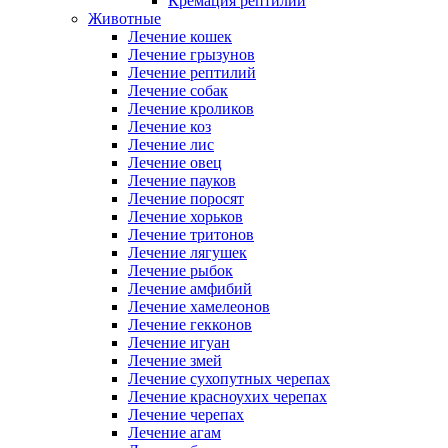
Кремация рептилий
Животные
Лечение кошек
Лечение грызунов
Лечение рептилий
Лечение собак
Лечение кроликов
Лечение коз
Лечение лис
Лечение овец
Лечение пауков
Лечение поросят
Лечение хорьков
Лечение тритонов
Лечение лягушек
Лечение рыбок
Лечение амфибий
Лечение хамелеонов
Лечение гекконов
Лечение игуан
Лечение змей
Лечение сухопутных черепах
Лечение красноухих черепах
Лечение черепах
Лечение агам