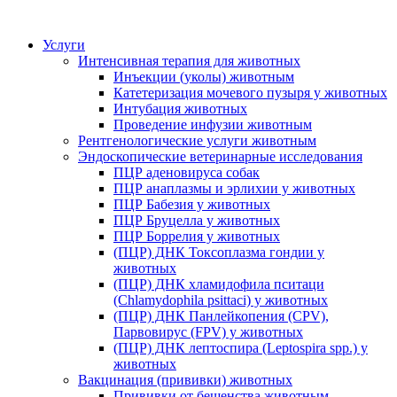
Услуги
Интенсивная терапия для животных
Инъекции (уколы) животным
Катетеризация мочевого пузыря у животных
Интубация животных
Проведение инфузии животным
Рентгенологические услуги животным
Эндоскопические ветеринарные исследования
ПЦР аденовируса собак
ПЦР анаплазмы и эрлихии у животных
ПЦР Бабезия у животных
ПЦР Бруцелла у животных
ПЦР Боррелия у животных
(ПЦР) ДНК Токсоплазма гондии у
животных
(ПЦР) ДНК хламидофила пситаци
(Chlamydophila psittaci) у животных
(ПЦР) ДНК Панлейкопения (CPV),
Парвовирус (FPV) у животных
(ПЦР) ДНК лептоспира (Leptospira spp.) у
животных
Вакцинация (прививки) животных
Прививки от бешенства животным