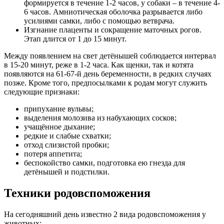
формируется в течение 1-2 часов, у собаки – в течение 4-
6 часов. Амниотическая оболочка разрывается либо
усилиями самки, либо с помощью ветврача.
Изгнание плаценты и сокращение маточных рогов.
Этап длится от 1 до 15 минут.
Между появлением на свет детёнышей соблюдается интервал
в 15-20 минут, реже в 1-2 часа. Как щенки, так и котята
появляются на 61-67-й день беременности, в редких случаях
позже. Кроме того, предпосылками к родам могут служить
следующие признаки:
припухание вульвы;
выделения молозива из набухающих сосков;
учащённое дыхание;
редкие и слабые схватки;
отход слизистой пробки;
потеря аппетита;
беспокойство самки, подготовка ею гнезда для
детёнышей и подстилки.
Техники родовспоможения
На сегодняшний день известно 2 вида родовспоможения у
животных: