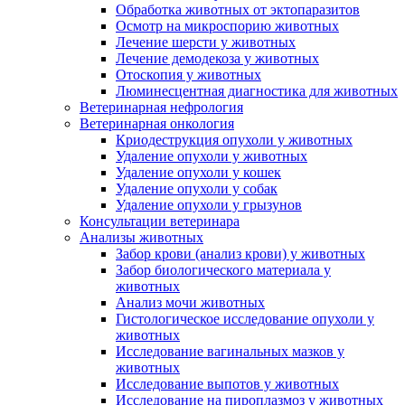
Обработка животных от эктопаразитов
Осмотр на микроспорию животных
Лечение шерсти у животных
Лечение демодекоза у животных
Отоскопия у животных
Люминесцентная диагностика для животных
Ветеринарная нефрология
Ветеринарная онкология
Криодеструкция опухоли у животных
Удаление опухоли у животных
Удаление опухоли у кошек
Удаление опухоли у собак
Удаление опухоли у грызунов
Консультации ветеринара
Анализы животных
Забор крови (анализ крови) у животных
Забор биологического материала у
животных
Анализ мочи животных
Гистологическое исследование опухоли у
животных
Исследование вагинальных мазков у
животных
Исследование выпотов у животных
Исследование на пироплазмоз у животных