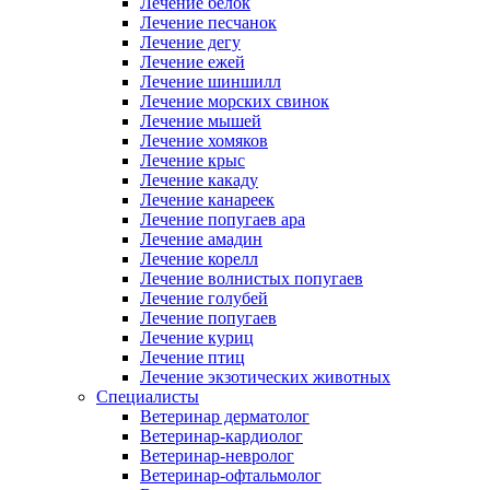
Лечение белок
Лечение песчанок
Лечение дегу
Лечение ежей
Лечение шиншилл
Лечение морских свинок
Лечение мышей
Лечение хомяков
Лечение крыс
Лечение какаду
Лечение канареек
Лечение попугаев ара
Лечение амадин
Лечение корелл
Лечение волнистых попугаев
Лечение голубей
Лечение попугаев
Лечение куриц
Лечение птиц
Лечение экзотических животных
Специалисты
Ветеринар дерматолог
Ветеринар-кардиолог
Ветеринар-невролог
Ветеринар-офтальмолог