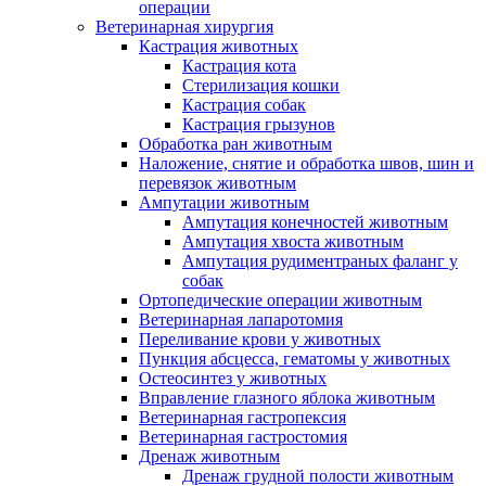
операции
Ветеринарная хирургия
Кастрация животных
Кастрация кота
Стерилизация кошки
Кастрация собак
Кастрация грызунов
Обработка ран животным
Наложение, снятие и обработка швов, шин и
перевязок животным
Ампутации животным
Ампутация конечностей животным
Ампутация хвоста животным
Ампутация рудиментраных фаланг у
собак
Ортопедические операции животным
Ветеринарная лапаротомия
Переливание крови у животных
Пункция абсцесса, гематомы у животных
Остеосинтез у животных
Вправление глазного яблока животным
Ветеринарная гастропексия
Ветеринарная гастростомия
Дренаж животным
Дренаж грудной полости животным