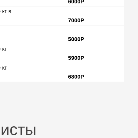
6000Р
кг в
7000Р
5000Р
 кг
5900Р
 кг
6800Р
листы