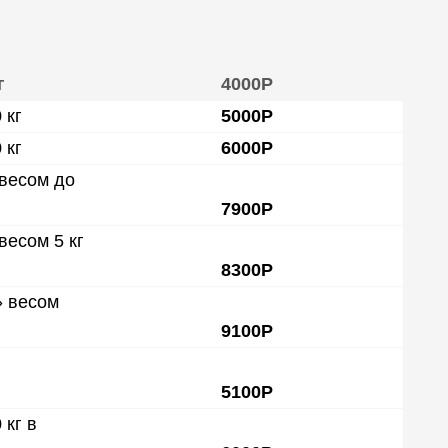
г
4000Р
 кг
5000Р
 кг
6000Р
весом до
7900Р
весом 5 кг
8300Р
» весом
9100Р
5100Р
 кг в