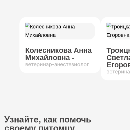
Колесникова Анна
Троиц
Михайловна -
Светл
Егоров
ветеринар-анестезиолог
ветерина
Узнайте, как помочь
своему питомцу