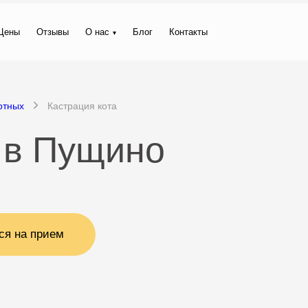
Цены
Отзывы
О нас
Блог
Контакты
отных
Кастрация кота
 в Пущино
ся на прием