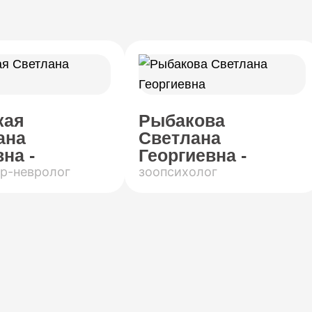
кая
Рыбакова
ана
Светлана
на -
Георгиевна -
р-невролог
зоопсихолог