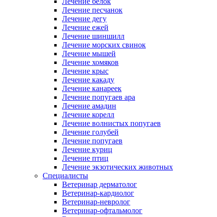
Лечение белок
Лечение песчанок
Лечение дегу
Лечение ежей
Лечение шиншилл
Лечение морских свинок
Лечение мышей
Лечение хомяков
Лечение крыс
Лечение какаду
Лечение канареек
Лечение попугаев ара
Лечение амадин
Лечение корелл
Лечение волнистых попугаев
Лечение голубей
Лечение попугаев
Лечение куриц
Лечение птиц
Лечение экзотических животных
Специалисты
Ветеринар дерматолог
Ветеринар-кардиолог
Ветеринар-невролог
Ветеринар-офтальмолог