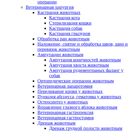
операции
Ветеринарная хирургия
Кастрация животных
Кастрация кота
Стерилизация кошки
Кастрация собак
Кастрация грызунов
Обработка ран животным
Наложение, снятие и обработка швов, шин и
перевязок животным
Ампутации животным
Ампутация конечностей животным
Ампутация хвоста животным
Ампутация рудиментраных фаланг у
собак
Ортопедические операции животным
Ветеринарная лапаротомия
Переливание крови у животных
Пункция абсцесса, гематомы у животных
Остеосинтез у животных
Вправление глазного яблока животным
Ветеринарная гастропексия
Ветеринарная гастростомия
Дренаж животным
Дренаж грудной полости животным