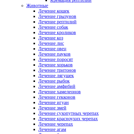
Кремация рептилий
Животные
Лечение кошек
Лечение грызунов
Лечение рептилий
Лечение собак
Лечение кроликов
Лечение коз
Лечение лис
Лечение овец
Лечение пауков
Лечение поросят
Лечение хорьков
Лечение тритонов
Лечение лягушек
Лечение рыбок
Лечение амфибий
Лечение хамелеонов
Лечение гекконов
Лечение игуан
Лечение змей
Лечение сухопутных черепах
Лечение красноухих черепах
Лечение черепах
Лечение агам