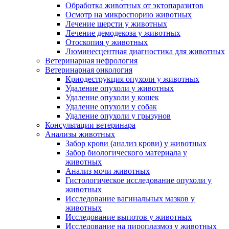
Обработка животных от эктопаразитов
Осмотр на микроспорию животных
Лечение шерсти у животных
Лечение демодекоза у животных
Отоскопия у животных
Люминесцентная диагностика для животных
Ветеринарная нефрология
Ветеринарная онкология
Криодеструкция опухоли у животных
Удаление опухоли у животных
Удаление опухоли у кошек
Удаление опухоли у собак
Удаление опухоли у грызунов
Консультации ветеринара
Анализы животных
Забор крови (анализ крови) у животных
Забор биологического материала у
животных
Анализ мочи животных
Гистологическое исследование опухоли у
животных
Исследование вагинальных мазков у
животных
Исследование выпотов у животных
Исследование на пироплазмоз у животных