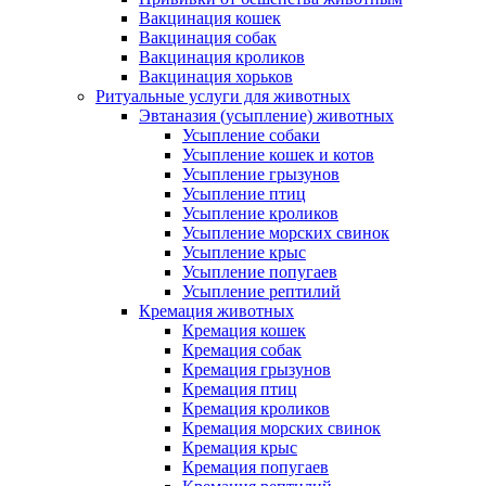
Вакцинация кошек
Вакцинация собак
Вакцинация кроликов
Вакцинация хорьков
Ритуальные услуги для животных
Эвтаназия (усыпление) животных
Усыпление собаки
Усыпление кошек и котов
Усыпление грызунов
Усыпление птиц
Усыпление кроликов
Усыпление морских свинок
Усыпление крыс
Усыпление попугаев
Усыпление рептилий
Кремация животных
Кремация кошек
Кремация собак
Кремация грызунов
Кремация птиц
Кремация кроликов
Кремация морских свинок
Кремация крыс
Кремация попугаев