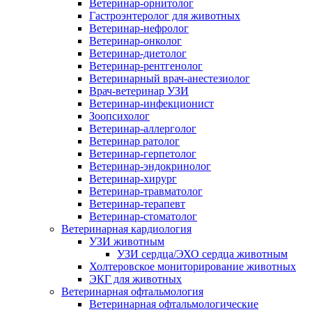
Ветеринар-орнитолог
Гастроэнтеролог для животных
Ветеринар-нефролог
Ветеринар-онколог
Ветеринар-диетолог
Ветеринар-рентгенолог
Ветеринарный врач-анестезиолог
Врач-ветеринар УЗИ
Ветеринар-инфекционист
Зоопсихолог
Ветеринар-аллерголог
Ветеринар ратолог
Ветеринар-герпетолог
Ветеринар-эндокринолог
Ветеринар-хирург
Ветеринар-травматолог
Ветеринар-терапевт
Ветеринар-стоматолог
Ветеринарная кардиология
УЗИ животным
УЗИ сердца/ЭХО сердца животным
Холтеровское мониторирование животных
ЭКГ для животных
Ветеринарная офтальмология
Ветеринарная офтальмологические