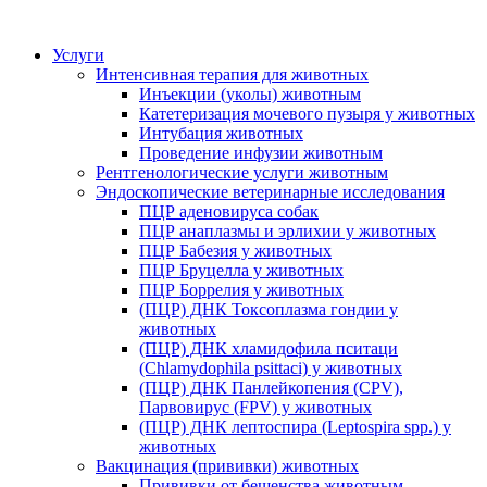
Услуги
Интенсивная терапия для животных
Инъекции (уколы) животным
Катетеризация мочевого пузыря у животных
Интубация животных
Проведение инфузии животным
Рентгенологические услуги животным
Эндоскопические ветеринарные исследования
ПЦР аденовируса собак
ПЦР анаплазмы и эрлихии у животных
ПЦР Бабезия у животных
ПЦР Бруцелла у животных
ПЦР Боррелия у животных
(ПЦР) ДНК Токсоплазма гондии у
животных
(ПЦР) ДНК хламидофила пситаци
(Chlamydophila psittaci) у животных
(ПЦР) ДНК Панлейкопения (CPV),
Парвовирус (FPV) у животных
(ПЦР) ДНК лептоспира (Leptospira spp.) у
животных
Вакцинация (прививки) животных
Прививки от бешенства животным