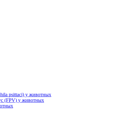
la psittaci) у животных
с (FPV) у животных
вотных