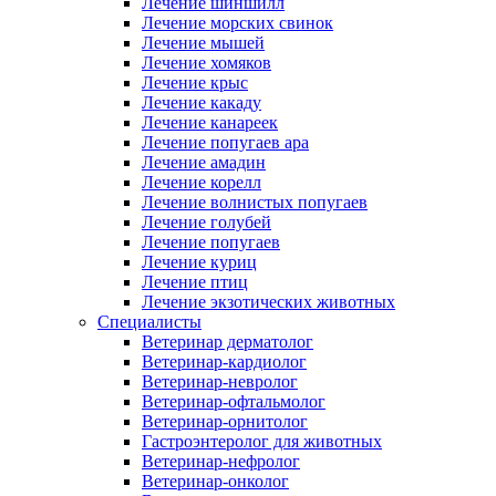
Лечение шиншилл
Лечение морских свинок
Лечение мышей
Лечение хомяков
Лечение крыс
Лечение какаду
Лечение канареек
Лечение попугаев ара
Лечение амадин
Лечение корелл
Лечение волнистых попугаев
Лечение голубей
Лечение попугаев
Лечение куриц
Лечение птиц
Лечение экзотических животных
Специалисты
Ветеринар дерматолог
Ветеринар-кардиолог
Ветеринар-невролог
Ветеринар-офтальмолог
Ветеринар-орнитолог
Гастроэнтеролог для животных
Ветеринар-нефролог
Ветеринар-онколог