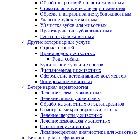
Обработка ротовой полости животным
Стоматологические операции животны
Обрезка и выравнивание зубов животным
Удаление зубов животным
УЗ чистка зубов для животных
Протезирование зубов животным
Рентген зубов животным
Другие ветеринарные услуги
Стрижка когтей
Прием родов у животных
Роды собаки
Купирование ушей и хвостов
Диспансеризация животных
Оформление ветеринарных документов
Чипирование животных
Ветеринарная дерматология
Лечение экземы у животных
Лечение лишая у животных
Обработка животных от эктопаразитов
Осмотр на микроспорию животных
Лечение шерсти у животных
Лечение демодекоза у животных
Отоскопия у животных
Люминесцентная диагностика для животных
Ветеринарная нефрология