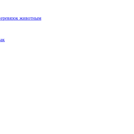
 перевязок животным
бак