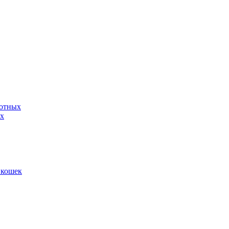
вотных
ых
 кошек