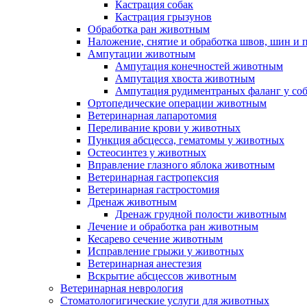
Кастрация собак
Кастрация грызунов
Обработка ран животным
Наложение, снятие и обработка швов, шин и
Ампутации животным
Ампутация конечностей животным
Ампутация хвоста животным
Ампутация рудиментраных фаланг у со
Ортопедические операции животным
Ветеринарная лапаротомия
Переливание крови у животных
Пункция абсцесса, гематомы у животных
Остеосинтез у животных
Вправление глазного яблока животным
Ветеринарная гастропексия
Ветеринарная гастростомия
Дренаж животным
Дренаж грудной полости животным
Лечение и обработка ран животным
Кесарево сечение животным
Исправление грыжи у животных
Ветеринарная анестезия
Вскрытие абсцессов животным
Ветеринарная неврология
Стоматологигические услуги для животных