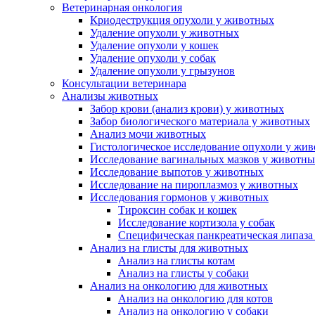
Ветеринарная онкология
Криодеструкция опухоли у животных
Удаление опухоли у животных
Удаление опухоли у кошек
Удаление опухоли у собак
Удаление опухоли у грызунов
Консультации ветеринара
Анализы животных
Забор крови (анализ крови) у животных
Забор биологического материала у животных
Анализ мочи животных
Гистологическое исследование опухоли у жи
Исследование вагинальных мазков у животн
Исследование выпотов у животных
Исследование на пироплазмоз у животных
Исследования гормонов у животных
Тироксин собак и кошек
Исследование кортизола у собак
Специфическая панкреатическая липаза
Анализ на глисты для животных
Анализ на глисты котам
Анализ на глисты у собаки
Анализ на онкологию для животных
Анализ на онкологию для котов
Анализ на онкологию у собаки