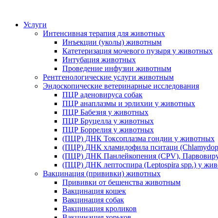
Услуги
Интенсивная терапия для животных
Инъекции (уколы) животным
Катетеризация мочевого пузыря у животных
Интубация животных
Проведение инфузии животным
Рентгенологические услуги животным
Эндоскопические ветеринарные исследования
ПЦР аденовируса собак
ПЦР анаплазмы и эрлихии у животных
ПЦР Бабезия у животных
ПЦР Бруцелла у животных
ПЦР Боррелия у животных
(ПЦР) ДНК Токсоплазма гондии у животных
(ПЦР) ДНК хламидофила пситаци (Chlamydophi
(ПЦР) ДНК Панлейкопения (CPV), Парвовиру
(ПЦР) ДНК лептоспира (Leptospira spp.) у жи
Вакцинация (прививки) животных
Прививки от бешенства животным
Вакцинация кошек
Вакцинация собак
Вакцинация кроликов
Вакцинация хорьков