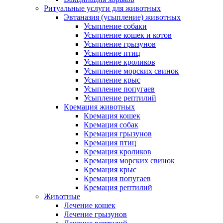
Ритуальные услуги для животных
Эвтаназия (усыпление) животных
Усыпление собаки
Усыпление кошек и котов
Усыпление грызунов
Усыпление птиц
Усыпление кроликов
Усыпление морских свинок
Усыпление крыс
Усыпление попугаев
Усыпление рептилий
Кремация животных
Кремация кошек
Кремация собак
Кремация грызунов
Кремация птиц
Кремация кроликов
Кремация морских свинок
Кремация крыс
Кремация попугаев
Кремация рептилий
Животные
Лечение кошек
Лечение грызунов