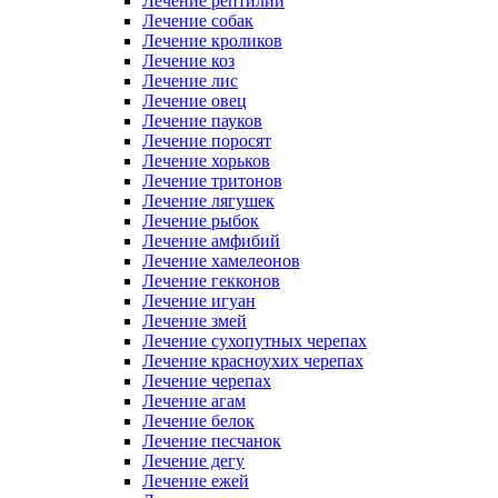
Лечение рептилий
Лечение собак
Лечение кроликов
Лечение коз
Лечение лис
Лечение овец
Лечение пауков
Лечение поросят
Лечение хорьков
Лечение тритонов
Лечение лягушек
Лечение рыбок
Лечение амфибий
Лечение хамелеонов
Лечение гекконов
Лечение игуан
Лечение змей
Лечение сухопутных черепах
Лечение красноухих черепах
Лечение черепах
Лечение агам
Лечение белок
Лечение песчанок
Лечение дегу
Лечение ежей