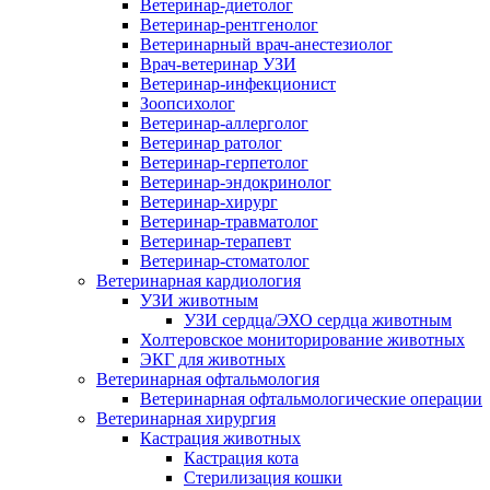
Ветеринар-диетолог
Ветеринар-рентгенолог
Ветеринарный врач-анестезиолог
Врач-ветеринар УЗИ
Ветеринар-инфекционист
Зоопсихолог
Ветеринар-аллерголог
Ветеринар ратолог
Ветеринар-герпетолог
Ветеринар-эндокринолог
Ветеринар-хирург
Ветеринар-травматолог
Ветеринар-терапевт
Ветеринар-стоматолог
Ветеринарная кардиология
УЗИ животным
УЗИ сердца/ЭХО сердца животным
Холтеровское мониторирование животных
ЭКГ для животных
Ветеринарная офтальмология
Ветеринарная офтальмологические операции
Ветеринарная хирургия
Кастрация животных
Кастрация кота
Стерилизация кошки