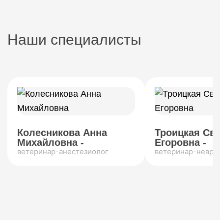
Наши специалисты
Колесникова Анна
Троицкая Св
Михайловна -
Егоровна -
ветеринар-анестезиолог
ветеринар-невро