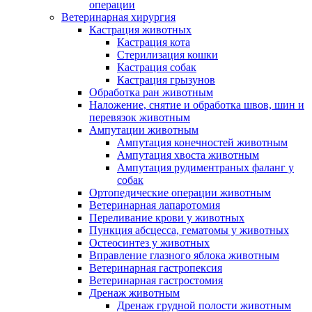
операции
Ветеринарная хирургия
Кастрация животных
Кастрация кота
Стерилизация кошки
Кастрация собак
Кастрация грызунов
Обработка ран животным
Наложение, снятие и обработка швов, шин и
перевязок животным
Ампутации животным
Ампутация конечностей животным
Ампутация хвоста животным
Ампутация рудиментраных фаланг у
собак
Ортопедические операции животным
Ветеринарная лапаротомия
Переливание крови у животных
Пункция абсцесса, гематомы у животных
Остеосинтез у животных
Вправление глазного яблока животным
Ветеринарная гастропексия
Ветеринарная гастростомия
Дренаж животным
Дренаж грудной полости животным