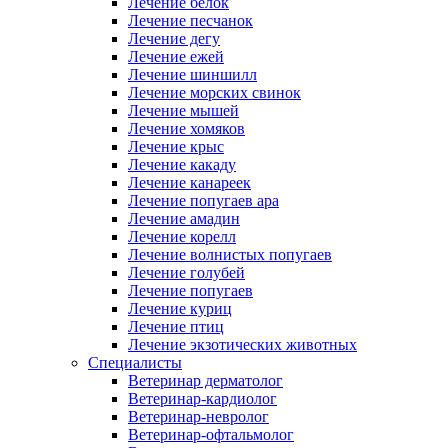
Лечение белок
Лечение песчанок
Лечение дегу
Лечение ежей
Лечение шиншилл
Лечение морских свинок
Лечение мышей
Лечение хомяков
Лечение крыс
Лечение какаду
Лечение канареек
Лечение попугаев ара
Лечение амадин
Лечение корелл
Лечение волнистых попугаев
Лечение голубей
Лечение попугаев
Лечение куриц
Лечение птиц
Лечение экзотических животных
Специалисты
Ветеринар дерматолог
Ветеринар-кардиолог
Ветеринар-невролог
Ветеринар-офтальмолог