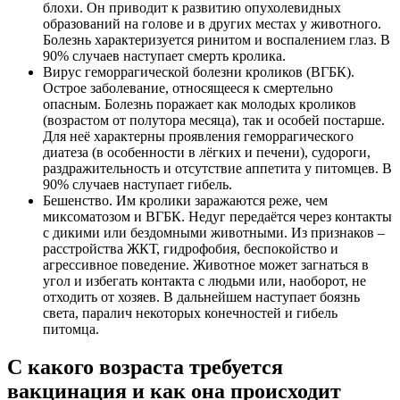
блохи. Он приводит к развитию опухолевидных
образований на голове и в других местах у животного.
Болезнь характеризуется ринитом и воспалением глаз. В
90% случаев наступает смерть кролика.
Вирус геморрагической болезни кроликов (ВГБК).
Острое заболевание, относящееся к смертельно
опасным. Болезнь поражает как молодых кроликов
(возрастом от полутора месяца), так и особей постарше.
Для неё характерны проявления геморрагического
диатеза (в особенности в лёгких и печени), судороги,
раздражительность и отсутствие аппетита у питомцев. В
90% случаев наступает гибель.
Бешенство. Им кролики заражаются реже, чем
миксоматозом и ВГБК. Недуг передаётся через контакты
с дикими или бездомными животными. Из признаков –
расстройства ЖКТ, гидрофобия, беспокойство и
агрессивное поведение. Животное может загнаться в
угол и избегать контакта с людьми или, наоборот, не
отходить от хозяев. В дальнейшем наступает боязнь
света, паралич некоторых конечностей и гибель
питомца.
С какого возраста требуется
вакцинация и как она происходит