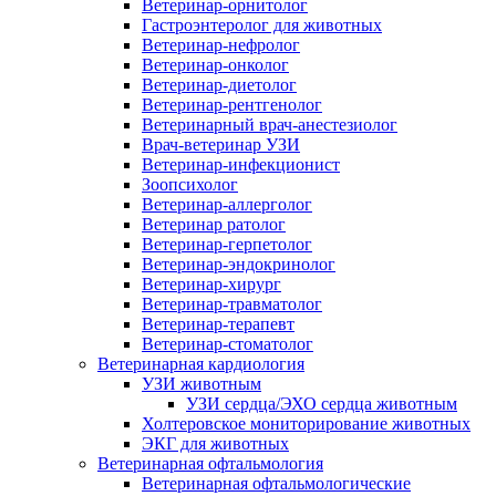
Ветеринар-орнитолог
Гастроэнтеролог для животных
Ветеринар-нефролог
Ветеринар-онколог
Ветеринар-диетолог
Ветеринар-рентгенолог
Ветеринарный врач-анестезиолог
Врач-ветеринар УЗИ
Ветеринар-инфекционист
Зоопсихолог
Ветеринар-аллерголог
Ветеринар ратолог
Ветеринар-герпетолог
Ветеринар-эндокринолог
Ветеринар-хирург
Ветеринар-травматолог
Ветеринар-терапевт
Ветеринар-стоматолог
Ветеринарная кардиология
УЗИ животным
УЗИ сердца/ЭХО сердца животным
Холтеровское мониторирование животных
ЭКГ для животных
Ветеринарная офтальмология
Ветеринарная офтальмологические