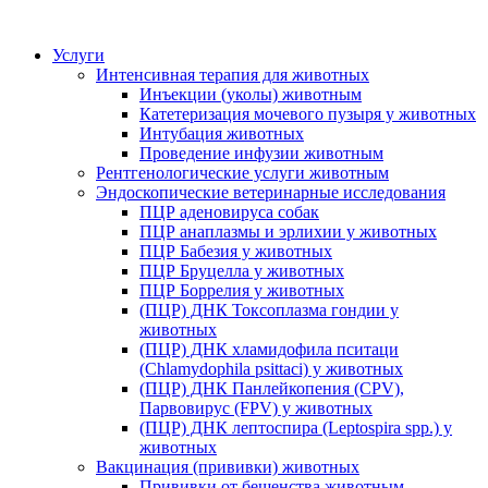
Услуги
Интенсивная терапия для животных
Инъекции (уколы) животным
Катетеризация мочевого пузыря у животных
Интубация животных
Проведение инфузии животным
Рентгенологические услуги животным
Эндоскопические ветеринарные исследования
ПЦР аденовируса собак
ПЦР анаплазмы и эрлихии у животных
ПЦР Бабезия у животных
ПЦР Бруцелла у животных
ПЦР Боррелия у животных
(ПЦР) ДНК Токсоплазма гондии у
животных
(ПЦР) ДНК хламидофила пситаци
(Chlamydophila psittaci) у животных
(ПЦР) ДНК Панлейкопения (CPV),
Парвовирус (FPV) у животных
(ПЦР) ДНК лептоспира (Leptospira spp.) у
животных
Вакцинация (прививки) животных
Прививки от бешенства животным