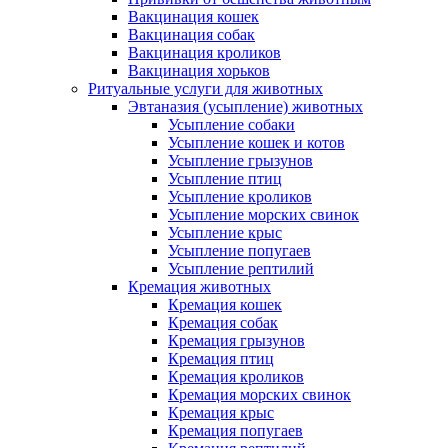
Вакцинация кошек
Вакцинация собак
Вакцинация кроликов
Вакцинация хорьков
Ритуальные услуги для животных
Эвтаназия (усыпление) животных
Усыпление собаки
Усыпление кошек и котов
Усыпление грызунов
Усыпление птиц
Усыпление кроликов
Усыпление морских свинок
Усыпление крыс
Усыпление попугаев
Усыпление рептилий
Кремация животных
Кремация кошек
Кремация собак
Кремация грызунов
Кремация птиц
Кремация кроликов
Кремация морских свинок
Кремация крыс
Кремация попугаев