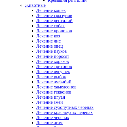
Кремация рептилий
Животные
Лечение кошек
Лечение грызунов
Лечение рептилий
Лечение собак
Лечение кроликов
Лечение коз
Лечение лис
Лечение овец
Лечение пауков
Лечение поросят
Лечение хорьков
Лечение тритонов
Лечение лягушек
Лечение рыбок
Лечение амфибий
Лечение хамелеонов
Лечение гекконов
Лечение игуан
Лечение змей
Лечение сухопутных черепах
Лечение красноухих черепах
Лечение черепах
Лечение агам