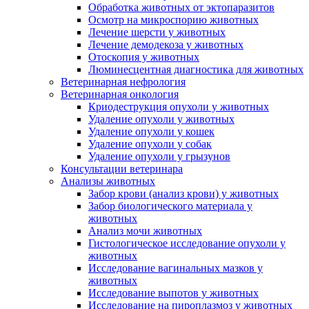
Обработка животных от эктопаразитов
Осмотр на микроспорию животных
Лечение шерсти у животных
Лечение демодекоза у животных
Отоскопия у животных
Люминесцентная диагностика для животных
Ветеринарная нефрология
Ветеринарная онкология
Криодеструкция опухоли у животных
Удаление опухоли у животных
Удаление опухоли у кошек
Удаление опухоли у собак
Удаление опухоли у грызунов
Консультации ветеринара
Анализы животных
Забор крови (анализ крови) у животных
Забор биологического материала у
животных
Анализ мочи животных
Гистологическое исследование опухоли у
животных
Исследование вагинальных мазков у
животных
Исследование выпотов у животных
Исследование на пироплазмоз у животных