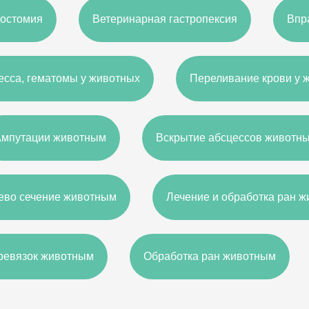
ростомия
Ветеринарная гастропексия
Впр
есса, гематомы у животных
Переливание крови у 
Ампутации животным
Вскрытие абсцессов животн
ево сечение животным
Лечение и обработка ран 
еревязок животным
Обработка ран животным