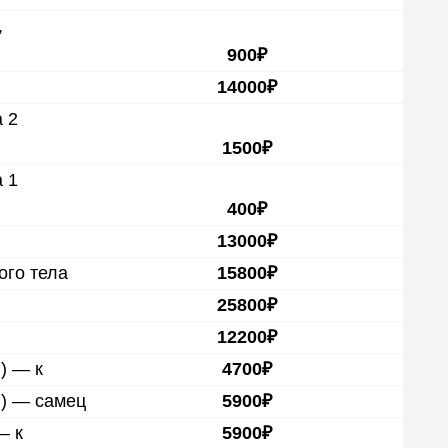
,
900₽
14000₽
 2
1500₽
 1
400₽
13000₽
ого тела
15800₽
25800₽
12200₽
) — к
4700₽
я) — самец
5900₽
— к
5900₽