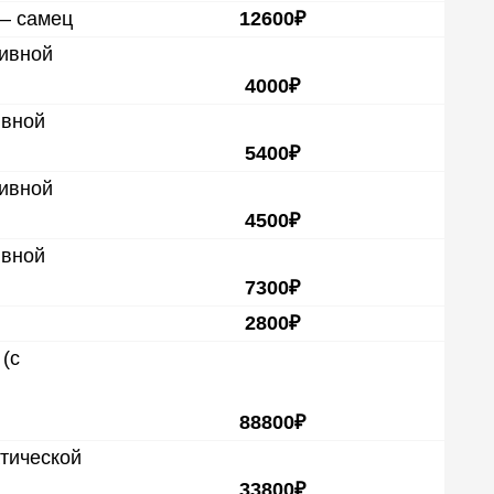
 — самец
12600₽
тивной
4000₽
ивной
5400₽
тивной
4500₽
ивной
7300₽
2800₽
(с
88800₽
тической
33800₽