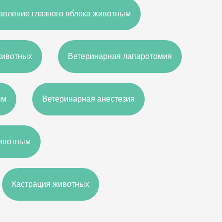
авление глазного яблока животным
животных
Ветеринарная лапаротомия
ым
Ветеринарная анестезия
животным
Кастрация животных