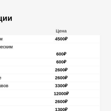
ции
Цена
ем
4500₽
ческим
600₽
600₽
2600₽
е
2600₽
швов
3300₽
12000₽
2600₽
1300₽