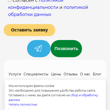
Согласен с
политикой
конфиденциальности
и
политикой
обработки данных
Позвонить
Услуги
Специалисты
Цены
Отзывы
О нас
Блог
Контакты
Мы используем файлы cookie
Политика конфиденциальности
Это необходимо для повышения удобства работы сайта.
Оставаясь с нами, вы даете согласие на
сбор и обработку
Согласие на обработку
данных.
8 (499) 113-80-28
Читать полностью