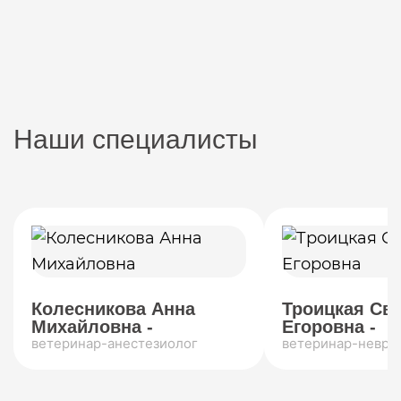
Наши специалисты
Колесникова Анна
Троицкая Св
Михайловна -
Егоровна -
ветеринар-анестезиолог
ветеринар-невро