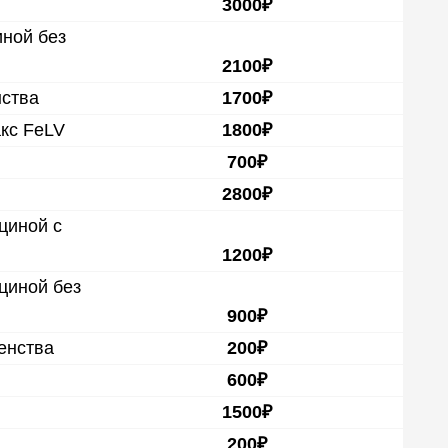
3000₽
ной без
2100₽
нства
1700₽
кс FeLV
1800₽
700₽
2800₽
циной с
1200₽
циной без
900₽
енства
200₽
600₽
1500₽
200₽