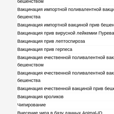
бешенством
Вакцинация импортной поливалентной вакци
бешенства
Вакцинация импортной вакциной прив беше
Вакцинация прив вирусной лейкемии Пурева
Вакцинация прив лептоспироза
Вакцинация прив герпеса
Вакцинация ечественной поливалентной вак
бешенством
Вакцинация ечественной поливалентной вак
бешенства
Вакцинация ечественной вакциной прив беш
Вакцинация кроликов
Чипирование
Внесение чипа в базу данных Animal-ID