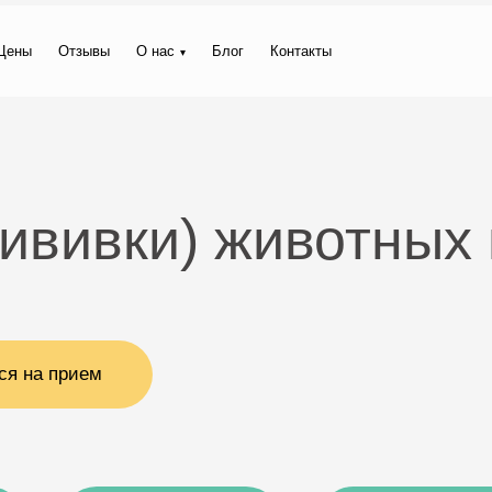
Цены
Отзывы
О нас
Блог
Контакты
ививки) животных
ся на прием