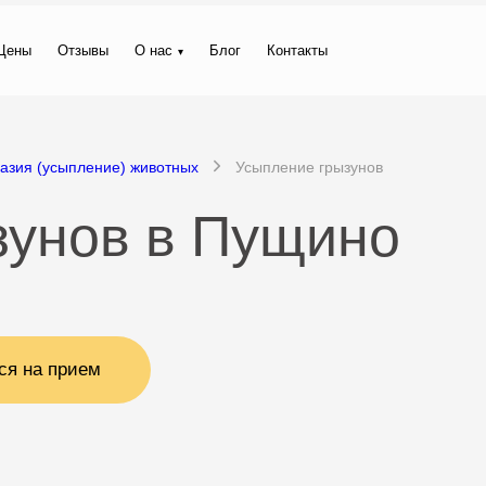
Цены
Отзывы
О нас
Блог
Контакты
азия (усыпление) животных
Усыпление грызунов
зунов в Пущино
ся на прием