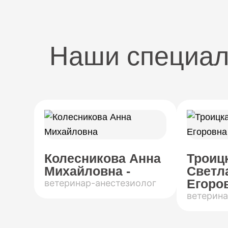
Наши специа
Колесникова Анна
Троиц
Михайловна -
Светл
Егоров
ветеринар-анестезиолог
ветерина