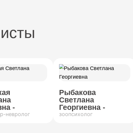
листы
кая
Рыбакова
ана
Светлана
на -
Георгиевна -
р-невролог
зоопсихолог