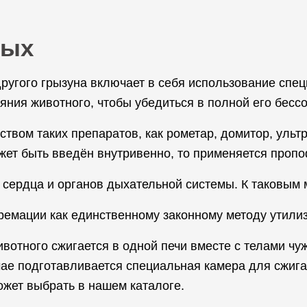
ных
другого грызуна включает в себя использование спе
ния животного, чтобы убедиться в полной его бессо
твом таких препаратов, как рометар, домитор, ульт
ет быть введён внутривенно, то применяется пропо
 сердца и органов дыхательной системы. К таковым м
ремации как единственному законному методу утилиз
вотного сжигается в одной печи вместе с телами чу
е подготавливается специальная камера для сжиган
ожет выбрать в нашем каталоге.