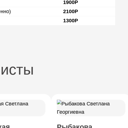
1900Р
енно)
2100Р
1300Р
листы
кая
Рыбакова