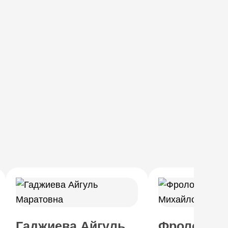
Гаджиева Айгуль
Фролов Ро