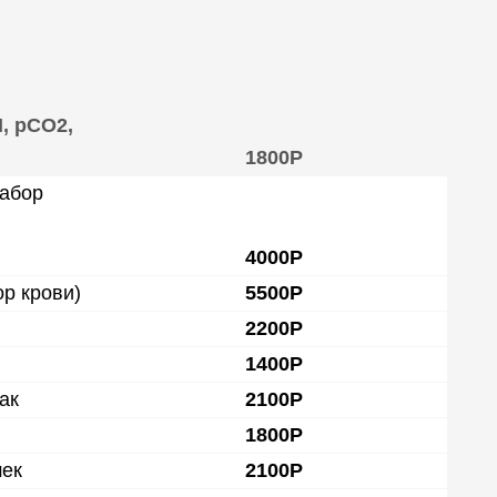
, pCO2,
1800Р
забор
4000Р
р крови)
5500Р
2200Р
1400Р
ак
2100Р
1800Р
шек
2100Р