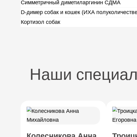
Симметричный диметиларгинин СДМА
D-димер собак и кошек (ИХА полуколичеств
Кортизол собак
Наши специа
Колесникова Анна
Троиц