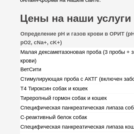
онлайн-формы на нашем сайте.
Цены на наши услуги
Определение рН и газов крови в ОРИТ (рH
pO2, cNa+, cK+)
Малая дексаметазоновая проба (3 пробы + 
крови)
ВетСити
Стимулирующая проба с АКТГ (включен забо
Т4 Тироксин собак и кошек
Тиреропный гормон собак и кошек
Специфическая панкреатическая липаза соб
С-реактивный белок собак
Специфическая панкреатическая липаза ко