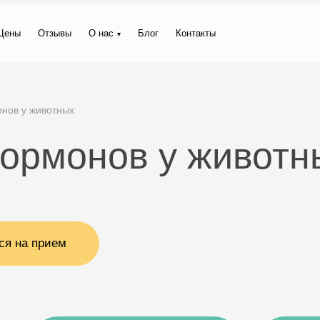
Цены
Отзывы
О нас
Блог
Контакты
нов у животных
гормонов у животн
ся на прием