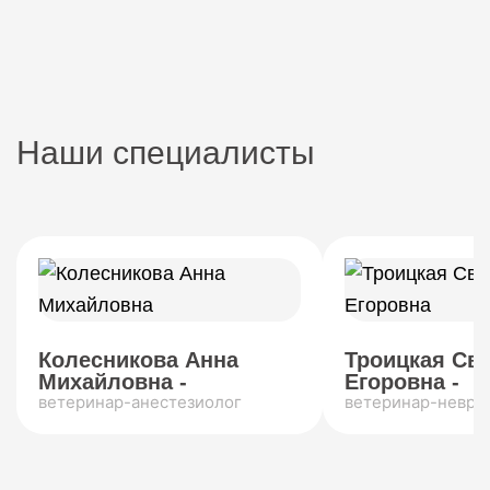
Наши специалисты
Колесникова Анна
Троицкая Св
Михайловна -
Егоровна -
ветеринар-анестезиолог
ветеринар-невро