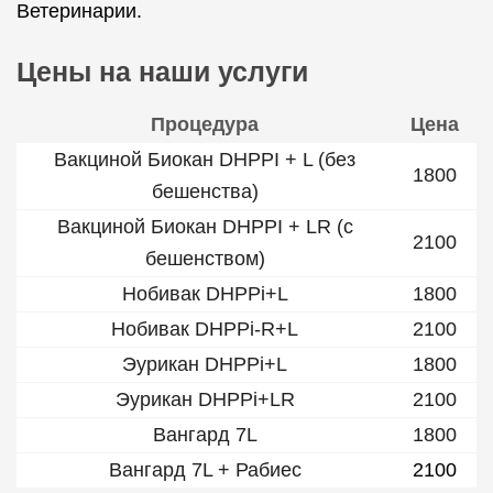
Ветеринарии.
Цены на наши услуги
Процедура
Цена
Вакциной Биокан DHPPI + L (без
1800
бешенства)
Вакциной Биокан DHPPI + LR (с
2100
бешенством)
Нобивак DHPPi+L
1800
Нобивак DHPPi-R+L
2100
Эурикан DHPPi+L
1800
Эурикан DHPPi+LR
2100
Вангард 7L
1800
Вангард 7L + Рабиес
2100