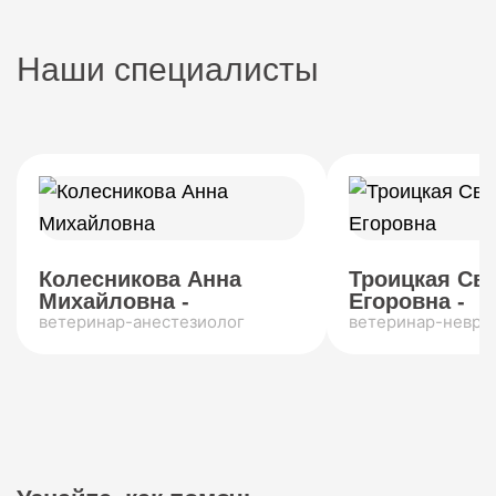
Наши специалисты
Колесникова Анна
Троицкая Св
Михайловна -
Егоровна -
ветеринар-анестезиолог
ветеринар-невро