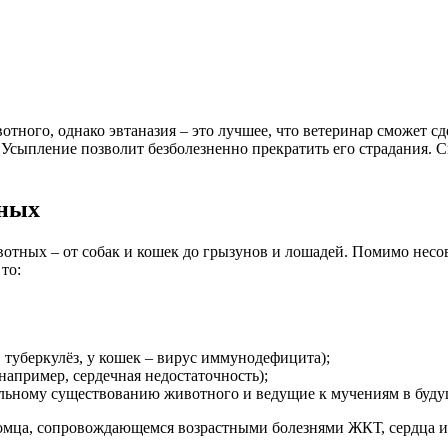
вотного, однако эвтаназия – это лучшее, что ветеринар сможет с
 Усыпление позволит безболезненно прекратить его страдания.
тных
отных – от собак и кошек до грызунов и лошадей. Помимо несо
то:
туберкулёз, у кошек – вирус иммунодефицита);
например, сердечная недостаточность);
льному существованию животного и ведущие к мучениям в буду
омца, сопровождающемся возрастными болезнями ЖКТ, сердца и с