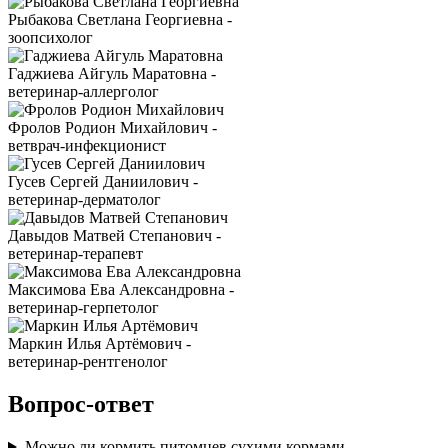
Рыбакова Светлана Георгиевна -
зоопсихолог
Гаджиева Айгуль Маратовна -
ветеринар-аллерголог
Фролов Родион Михайлович -
ветврач-инфекционист
Гусев Сергей Даниилович -
ветеринар-дерматолог
Давыдов Матвей Степанович -
ветеринар-терапевт
Максимова Ева Александровна -
ветеринар-герпетолог
Маркин Илья Артёмович -
ветеринар-рентгенолог
Вопрос-ответ
Можно ли кормить питомцев сухими кормами