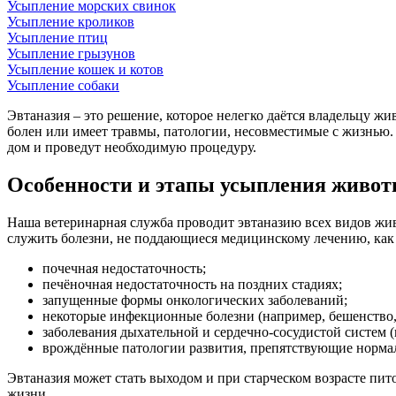
Усыпление морских свинок
Усыпление кроликов
Усыпление птиц
Усыпление грызунов
Усыпление кошек и котов
Усыпление собаки
Эвтаназия – это решение, которое нелегко даётся владельцу жи
болен или имеет травмы, патологии, несовместимые с жизнью.
дом и проведут необходимую процедуру.
Особенности и этапы усыпления живо
Наша ветеринарная служба проводит эвтаназию всех видов жив
служить болезни, не поддающиеся медицинскому лечению, как 
почечная недостаточность;
печёночная недостаточность на поздних стадиях;
запущенные формы онкологических заболеваний;
некоторые инфекционные болезни (например, бешенство, 
заболевания дыхательной и сердечно-сосудистой систем (
врождённые патологии развития, препятствующие норма
Эвтаназия может стать выходом и при старческом возрасте пит
жизни.