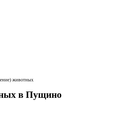
ление) животных
тных в Пущино