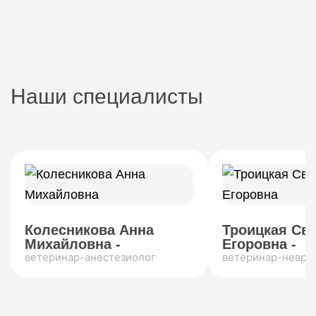
Наши специалисты
Колесникова Анна
Троицкая Св
Михайловна -
Егоровна -
ветеринар-анестезиолог
ветеринар-невро