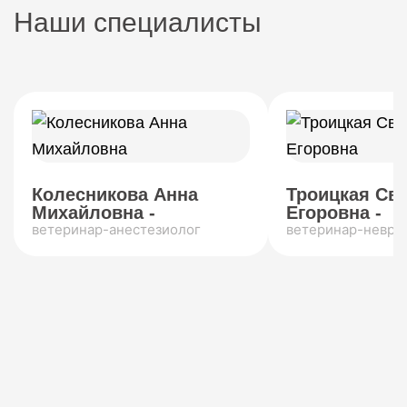
Наши специалисты
Колесникова Анна
Троицкая Св
Михайловна -
Егоровна -
ветеринар-анестезиолог
ветеринар-невро