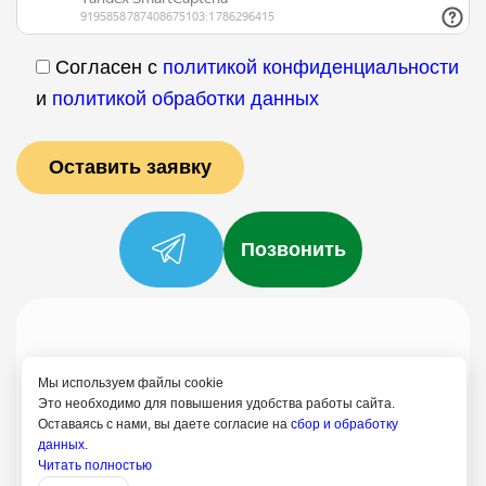
Согласен с
политикой конфиденциальности
и
политикой обработки данных
Позвонить
Услуги
Специалисты
Цены
Отзывы
О нас
Блог
Контакты
Мы используем файлы cookie
Политика конфиденциальности
Это необходимо для повышения удобства работы сайта.
Оставаясь с нами, вы даете согласие на
сбор и обработку
Согласие на обработку
данных.
+7 (958) 795-61-54
Читать полностью