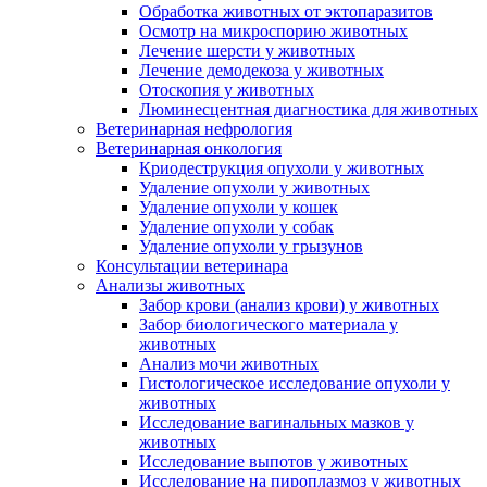
Обработка животных от эктопаразитов
Осмотр на микроспорию животных
Лечение шерсти у животных
Лечение демодекоза у животных
Отоскопия у животных
Люминесцентная диагностика для животных
Ветеринарная нефрология
Ветеринарная онкология
Криодеструкция опухоли у животных
Удаление опухоли у животных
Удаление опухоли у кошек
Удаление опухоли у собак
Удаление опухоли у грызунов
Консультации ветеринара
Анализы животных
Забор крови (анализ крови) у животных
Забор биологического материала у
животных
Анализ мочи животных
Гистологическое исследование опухоли у
животных
Исследование вагинальных мазков у
животных
Исследование выпотов у животных
Исследование на пироплазмоз у животных