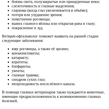
боязнь света, полузакрытые или прищуренные веки;
слезоточивость и глазные выделения;
глаукома (когда глаз увеличивается в объёме);
потеря или ухудшение зрения;
помутнение роговицы;
вывих глазного яблока или открытая рана в глазу;
покраснение и зуд.
Ветврач-офтальмолог поможет выявить на ранней стадии
следующие заболевания:
язву роговицы, а также её эрозию;
конъюнктивиты;
катаракту;
кератиты;
блефариты;
увеиты;
глазные травмы;
синдром сухих глаз;
непроходимость носослёзного канала.
В помощи глазных ветеринаров также нуждаются животные,
имеющие предрасположенность к возникновению глазных
болезней.