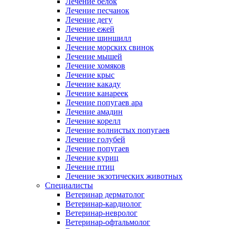
Лечение белок
Лечение песчанок
Лечение дегу
Лечение ежей
Лечение шиншилл
Лечение морских свинок
Лечение мышей
Лечение хомяков
Лечение крыс
Лечение какаду
Лечение канареек
Лечение попугаев ара
Лечение амадин
Лечение корелл
Лечение волнистых попугаев
Лечение голубей
Лечение попугаев
Лечение куриц
Лечение птиц
Лечение экзотических животных
Специалисты
Ветеринар дерматолог
Ветеринар-кардиолог
Ветеринар-невролог
Ветеринар-офтальмолог