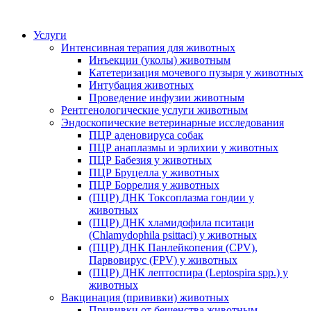
Услуги
Интенсивная терапия для животных
Инъекции (уколы) животным
Катетеризация мочевого пузыря у животных
Интубация животных
Проведение инфузии животным
Рентгенологические услуги животным
Эндоскопические ветеринарные исследования
ПЦР аденовируса собак
ПЦР анаплазмы и эрлихии у животных
ПЦР Бабезия у животных
ПЦР Бруцелла у животных
ПЦР Боррелия у животных
(ПЦР) ДНК Токсоплазма гондии у
животных
(ПЦР) ДНК хламидофила пситаци
(Chlamydophila psittaci) у животных
(ПЦР) ДНК Панлейкопения (CPV),
Парвовирус (FPV) у животных
(ПЦР) ДНК лептоспира (Leptospira spp.) у
животных
Вакцинация (прививки) животных
Прививки от бешенства животным