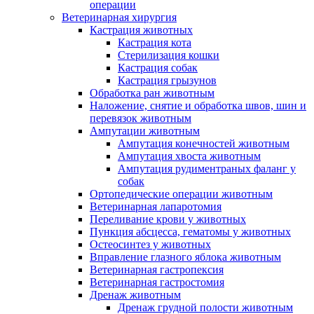
операции
Ветеринарная хирургия
Кастрация животных
Кастрация кота
Стерилизация кошки
Кастрация собак
Кастрация грызунов
Обработка ран животным
Наложение, снятие и обработка швов, шин и
перевязок животным
Ампутации животным
Ампутация конечностей животным
Ампутация хвоста животным
Ампутация рудиментраных фаланг у
собак
Ортопедические операции животным
Ветеринарная лапаротомия
Переливание крови у животных
Пункция абсцесса, гематомы у животных
Остеосинтез у животных
Вправление глазного яблока животным
Ветеринарная гастропексия
Ветеринарная гастростомия
Дренаж животным
Дренаж грудной полости животным