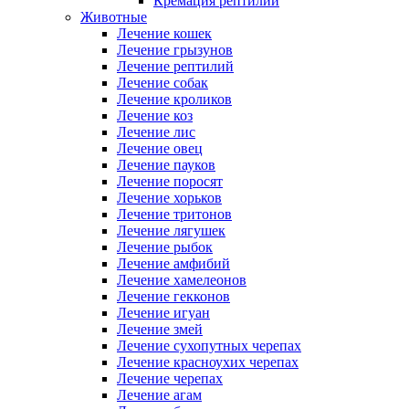
Кремация рептилий
Животные
Лечение кошек
Лечение грызунов
Лечение рептилий
Лечение собак
Лечение кроликов
Лечение коз
Лечение лис
Лечение овец
Лечение пауков
Лечение поросят
Лечение хорьков
Лечение тритонов
Лечение лягушек
Лечение рыбок
Лечение амфибий
Лечение хамелеонов
Лечение гекконов
Лечение игуан
Лечение змей
Лечение сухопутных черепах
Лечение красноухих черепах
Лечение черепах
Лечение агам