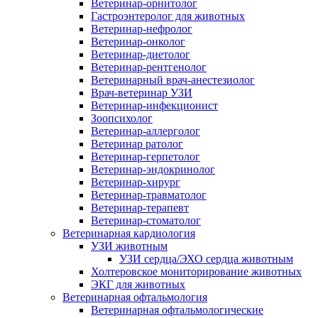
Ветеринар-орнитолог
Гастроэнтеролог для животных
Ветеринар-нефролог
Ветеринар-онколог
Ветеринар-диетолог
Ветеринар-рентгенолог
Ветеринарный врач-анестезиолог
Врач-ветеринар УЗИ
Ветеринар-инфекционист
Зоопсихолог
Ветеринар-аллерголог
Ветеринар ратолог
Ветеринар-герпетолог
Ветеринар-эндокринолог
Ветеринар-хирург
Ветеринар-травматолог
Ветеринар-терапевт
Ветеринар-стоматолог
Ветеринарная кардиология
УЗИ животным
УЗИ сердца/ЭХО сердца животным
Холтеровское мониторирование животных
ЭКГ для животных
Ветеринарная офтальмология
Ветеринарная офтальмологические