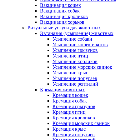
Вакцинация кошек
Вакцинация собак
Вакцинация кроликов
Вакцинация хорьков
Ритуальные услуги для животных
Эвтаназия (усыпление) животных
Усыпление собаки
Усыпление кошек и котов
Усыпление грызунов
Усыпление птиц
Усыпление кроликов
Усыпление морских свинок
Усыпление крыс
Усыпление попугаев
Усыпление рептилий
Кремация животных
Кремация кошек
Кремация собак
Кремация грызунов
Кремация птиц
Кремация кроликов
Кремация морских свинок
Кремация крыс
Кремация попугаев