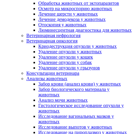
Обработка животных от эктопаразитов
Осмотр на микроспорию животных
Лечение шерсти у животных
Лечение демодекоза у животных
Отоскопия у животных
Люминесцентная диагностика для животных
Ветеринарная нефрология
Ветеринарная онкология
Криодеструкция опухоли у животных
Удаление опухоли у животных
Удаление опухоли у кошек
Удаление опухоли у собак
Удаление опухоли у грызунов
Консультации ветеринара
Анализы животных
Забор крови (анализ крови) у животных
Забор биологического материала у
животных
Анализ мочи животных
Гистологическое исследование опухоли у
животных
Исследование вагинальных мазков у
животных
Исследование выпотов у животных
Исследование на пироплазмоз у животных