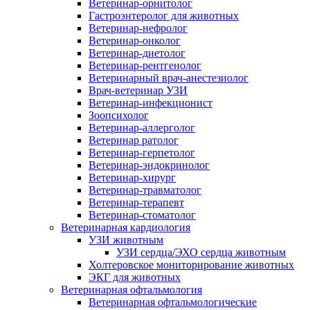
Ветеринар-орнитолог
Гастроэнтеролог для животных
Ветеринар-нефролог
Ветеринар-онколог
Ветеринар-диетолог
Ветеринар-рентгенолог
Ветеринарный врач-анестезиолог
Врач-ветеринар УЗИ
Ветеринар-инфекционист
Зоопсихолог
Ветеринар-аллерголог
Ветеринар ратолог
Ветеринар-герпетолог
Ветеринар-эндокринолог
Ветеринар-хирург
Ветеринар-травматолог
Ветеринар-терапевт
Ветеринар-стоматолог
Ветеринарная кардиология
УЗИ животным
УЗИ сердца/ЭХО сердца животным
Холтеровское мониторирование животных
ЭКГ для животных
Ветеринарная офтальмология
Ветеринарная офтальмологические