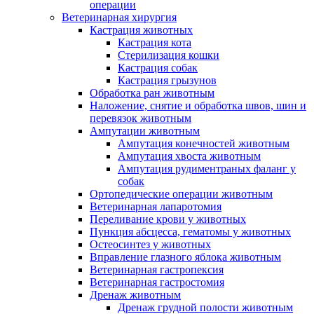
операции
Ветеринарная хирургия
Кастрация животных
Кастрация кота
Стерилизация кошки
Кастрация собак
Кастрация грызунов
Обработка ран животным
Наложение, снятие и обработка швов, шин и
перевязок животным
Ампутации животным
Ампутация конечностей животным
Ампутация хвоста животным
Ампутация рудиментраных фаланг у
собак
Ортопедические операции животным
Ветеринарная лапаротомия
Переливание крови у животных
Пункция абсцесса, гематомы у животных
Остеосинтез у животных
Вправление глазного яблока животным
Ветеринарная гастропексия
Ветеринарная гастростомия
Дренаж животным
Дренаж грудной полости животным