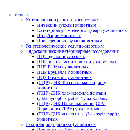
Услуги
Интенсивная терапия для животных
Инъекции (уколы) животным
Катетеризация мочевого пузыря у животных
Интубация животных
Проведение инфузии животным
Рентгенологические услуги животным
Эндоскопические ветеринарные исследования
ПЦР аденовируса собак
ПЦР анаплазмы и эрлихии у животных
ПЦР Бабезия у животных
ПЦР Бруцелла у животных
ПЦР Боррелия у животных
(ПЦР) ДНК Токсоплазма гондии у
животных
(ПЦР) ДНК хламидофила пситаци
(Chlamydophila psittaci) у животных
(ПЦР) ДНК Панлейкопения (CPV),
Парвовирус (FPV) у животных
(ПЦР) ДНК лептоспира (Leptospira spp.) у
животных
Вакцинация (прививки) животных
Прививки от бешенства животным