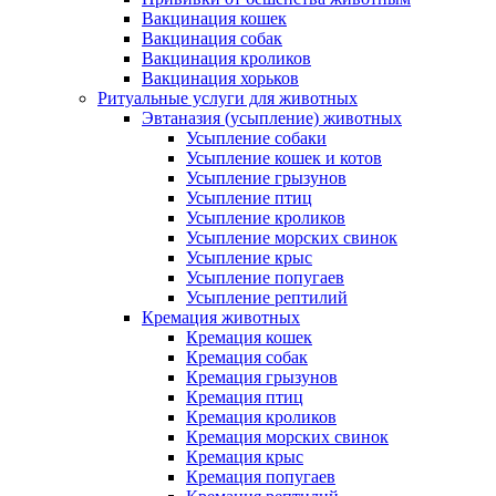
Вакцинация кошек
Вакцинация собак
Вакцинация кроликов
Вакцинация хорьков
Ритуальные услуги для животных
Эвтаназия (усыпление) животных
Усыпление собаки
Усыпление кошек и котов
Усыпление грызунов
Усыпление птиц
Усыпление кроликов
Усыпление морских свинок
Усыпление крыс
Усыпление попугаев
Усыпление рептилий
Кремация животных
Кремация кошек
Кремация собак
Кремация грызунов
Кремация птиц
Кремация кроликов
Кремация морских свинок
Кремация крыс
Кремация попугаев