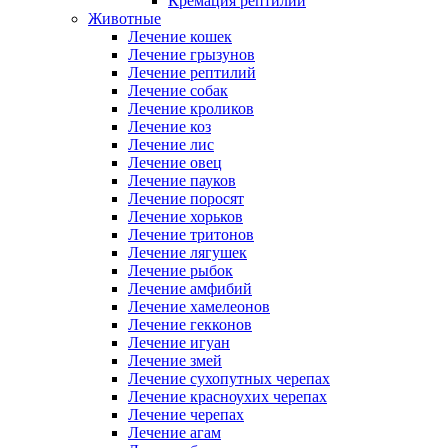
Кремация рептилий
Животные
Лечение кошек
Лечение грызунов
Лечение рептилий
Лечение собак
Лечение кроликов
Лечение коз
Лечение лис
Лечение овец
Лечение пауков
Лечение поросят
Лечение хорьков
Лечение тритонов
Лечение лягушек
Лечение рыбок
Лечение амфибий
Лечение хамелеонов
Лечение гекконов
Лечение игуан
Лечение змей
Лечение сухопутных черепах
Лечение красноухих черепах
Лечение черепах
Лечение агам