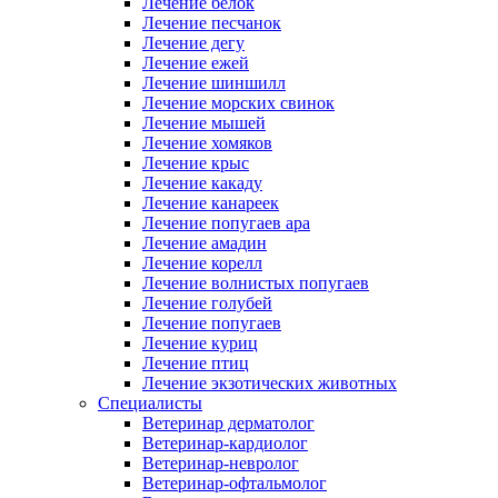
Лечение белок
Лечение песчанок
Лечение дегу
Лечение ежей
Лечение шиншилл
Лечение морских свинок
Лечение мышей
Лечение хомяков
Лечение крыс
Лечение какаду
Лечение канареек
Лечение попугаев ара
Лечение амадин
Лечение корелл
Лечение волнистых попугаев
Лечение голубей
Лечение попугаев
Лечение куриц
Лечение птиц
Лечение экзотических животных
Специалисты
Ветеринар дерматолог
Ветеринар-кардиолог
Ветеринар-невролог
Ветеринар-офтальмолог