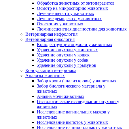
Обработка животных от эктопаразитов
Осмотр на микроспорию животных
Лечение шерсти у животных
Лечение демодекоза у животных
Отоскопия у животных
Люминесцентная диагностика для животных
Ветеринарная нефрология
Ветеринарная онкология
Криодеструкция опухоли у животных
Удаление опухоли у животных
Удаление опухоли у кошек
Удаление опухоли у собак
Удаление опухоли у грызунов
Консультации ветеринара
Анализы животных
Забор крови (анализ крови) у животных
Забор биологического материала у
животных
Анализ мочи животных
Гистологическое исследование опухоли у
животных
Исследование вагинальных мазков у
животных
Исследование выпотов у животных
Исследование на пироплазмоз у животных