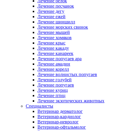
Лечение белок
Лечение песчанок
Лечение дегу
Лечение ежей
Лечение шиншилл
Лечение морских свинок
Лечение мышей
Лечение хомяков
Лечение крыс
Лечение какаду
Лечение канареек
Лечение попугаев ара
Лечение амадин
Лечение корелл
Лечение волнистых попугаев
Лечение голубей
Лечение попугаев
Лечение куриц
Лечение птиц
Лечение экзотических животных
Специалисты
Ветеринар дерматолог
Ветеринар-кардиолог
Ветеринар-невролог
Ветеринар-офтальмолог