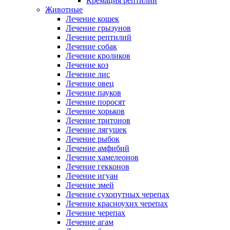
Кремация рептилий
Животные
Лечение кошек
Лечение грызунов
Лечение рептилий
Лечение собак
Лечение кроликов
Лечение коз
Лечение лис
Лечение овец
Лечение пауков
Лечение поросят
Лечение хорьков
Лечение тритонов
Лечение лягушек
Лечение рыбок
Лечение амфибий
Лечение хамелеонов
Лечение гекконов
Лечение игуан
Лечение змей
Лечение сухопутных черепах
Лечение красноухих черепах
Лечение черепах
Лечение агам