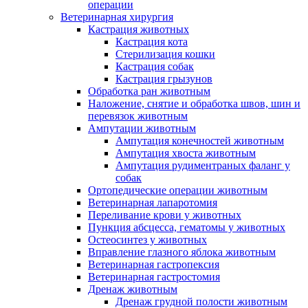
операции
Ветеринарная хирургия
Кастрация животных
Кастрация кота
Стерилизация кошки
Кастрация собак
Кастрация грызунов
Обработка ран животным
Наложение, снятие и обработка швов, шин и
перевязок животным
Ампутации животным
Ампутация конечностей животным
Ампутация хвоста животным
Ампутация рудиментраных фаланг у
собак
Ортопедические операции животным
Ветеринарная лапаротомия
Переливание крови у животных
Пункция абсцесса, гематомы у животных
Остеосинтез у животных
Вправление глазного яблока животным
Ветеринарная гастропексия
Ветеринарная гастростомия
Дренаж животным
Дренаж грудной полости животным