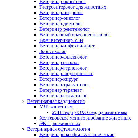
Ветеринар-орнитолог
Гастроэнтеролог для животных
Ветеринар-нефролог
Ветеринар-онколог
Ветеринар-диетолог
Ветеринар-рентгенолог
Ветеринарный врач-анестезиолог
Врач-ветеринар УЗИ
Ветеринар-инфекционист
Зоопсихолог
Ветеринар-аллерголог
Ветеринар ратолог
Ветеринар-герпетолог
Ветеринар-эндокринолог
Ветеринар-хирург
Ветеринар-травматолог
Ветеринар-терапевт
Ветеринар-стоматолог
Ветеринарная кардиология
УЗИ животным
УЗИ сердца/ЭХО сердца животным
Холтеровское мониторирование животных
ЭКГ для животных
Ветеринарная офтальмология
Ветеринарная офтальмологические