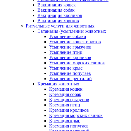
Вакцинация кошек
Вакцинация собак
Вакцинация кроликов
Вакцинация хорьков
Ритуальные услуги для животных
Эвтаназия (усыпление) животных
Усыпление собаки
Усыпление кошек и котов
Усыпление грызунов
Усыпление птиц
Усыпление кроликов
Усыпление морских свинок
Усыпление крыс
Усыпление попугаев
Усыпление рептилий
Кремация животных
Кремация кошек
Кремация собак
Кремация грызунов
Кремация птиц
Кремация кроликов
Кремация морских свинок
Кремация крыс
Кремация попугаев