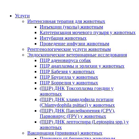
Услуги
Интенсивная терапия для животных
Инъекции (уколы) животным
Катетеризация мочевого пузыря у животных
Интубация животных
Проведение инфузии животным
Рентгенологические услуги животным
Эндоскопические ветеринарные исследования
ПЦР аденовируса собак
ПЦР анаплазмы и эрлихии у животных
ПЦР Бабезия у животных
ПЦР Бруцелла у животных
ПЦР Боррелия у животных
(ПЦР) ДНК Токсоплазма гондии у
животных
(ПЦР) ДНК хламидофила пситаци
(Chlamydophila psittaci) у животных
(ПЦР) ДНК Панлейкопения (CPV),
Парвовирус (FPV) у животных
(ПЦР) ДНК лептоспира (Leptospira spp.) у
животных
Вакцинация (прививки) животных
Прививки от бешенства животным