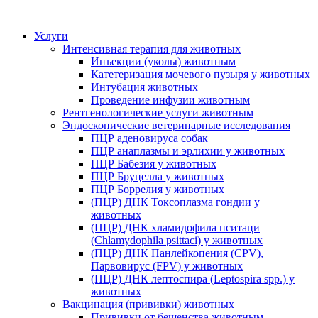
Услуги
Интенсивная терапия для животных
Инъекции (уколы) животным
Катетеризация мочевого пузыря у животных
Интубация животных
Проведение инфузии животным
Рентгенологические услуги животным
Эндоскопические ветеринарные исследования
ПЦР аденовируса собак
ПЦР анаплазмы и эрлихии у животных
ПЦР Бабезия у животных
ПЦР Бруцелла у животных
ПЦР Боррелия у животных
(ПЦР) ДНК Токсоплазма гондии у
животных
(ПЦР) ДНК хламидофила пситаци
(Chlamydophila psittaci) у животных
(ПЦР) ДНК Панлейкопения (CPV),
Парвовирус (FPV) у животных
(ПЦР) ДНК лептоспира (Leptospira spp.) у
животных
Вакцинация (прививки) животных
Прививки от бешенства животным