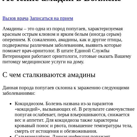
Вызов врача
Записаться на прием
Амадины – это одна из пород попугаев, характеризуемая
красным острым клювом и ярким белым (иногда серым)
оперением. К сожалению, амадины, как и другие птицы,
подвержены различным заболеваниям, выявить которые
поможет врач-орнитолог. В штате Единой Службы
Ветеринарии работают орнитологи, готовые оказать Вашему
питомцу медицинские услуги на дому.
С чем сталкиваются амадины
Данная порода попугаев склонна к заражению следующими
заболеваниями:
Кокцидиозом. Болезнь названа из-за паразитов
«кокцидий», вызывающих её. В результате самочувствие
попугая ослабевает, перья взъерошиваются, снижается
вес и аппетит. Для кокцидиоза также характерны
кровавый понос и рвота, повышение температуры тела,
смерть от истощения и обезвоживания.
Сальмонеллёзом. Данная инфекция поражает