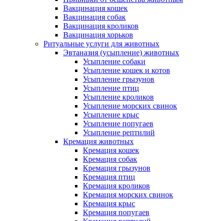
Вакцинация кошек
Вакцинация собак
Вакцинация кроликов
Вакцинация хорьков
Ритуальные услуги для животных
Эвтаназия (усыпление) животных
Усыпление собаки
Усыпление кошек и котов
Усыпление грызунов
Усыпление птиц
Усыпление кроликов
Усыпление морских свинок
Усыпление крыс
Усыпление попугаев
Усыпление рептилий
Кремация животных
Кремация кошек
Кремация собак
Кремация грызунов
Кремация птиц
Кремация кроликов
Кремация морских свинок
Кремация крыс
Кремация попугаев