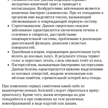
желудочно-кишечный тракт и приводит к
интоксикации. Возбудителями заболевания являются
кишечные бактерии сальмонеллы. При их попадании в
организм ими выделяется токсин, вызывающий
обезвоживание и повреждающий нервную систему.
Стрептококкозом. Данное смертельно опасное
заболевание характеризуется увеличением печени и
селезёнки в габаритах, расстройствами
пищеварительной системы, проблемами в реализации
двигательной функции, цианозом слизистых
поверхностей.
Трахейным клещом, поражающим дыхательные пути
вплоть до носовых пазух. В результате птицы теряют
голос и перестают летать, слизь обильно течёт из носа.
Пастереллёзом, вызываемым бактериями пастереллами.
Данная болезнь характеризуется вязкими выделениями
из носовых отверстий, жидким зеленоватым или
жёлтым помётом, стремительной потерей веса птицы.
При появлении первых симптомов какой-либо из
вышеперечисленных болезней следует обратиться к врачу-
орнитологу. Кроме того, вызов ветеринара на дом
понадобится и при появлении на теле различных
новообразований в виде вздутий или шишек.