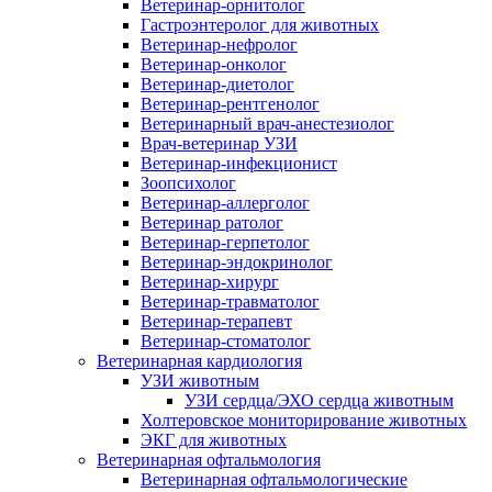
Ветеринар-орнитолог
Гастроэнтеролог для животных
Ветеринар-нефролог
Ветеринар-онколог
Ветеринар-диетолог
Ветеринар-рентгенолог
Ветеринарный врач-анестезиолог
Врач-ветеринар УЗИ
Ветеринар-инфекционист
Зоопсихолог
Ветеринар-аллерголог
Ветеринар ратолог
Ветеринар-герпетолог
Ветеринар-эндокринолог
Ветеринар-хирург
Ветеринар-травматолог
Ветеринар-терапевт
Ветеринар-стоматолог
Ветеринарная кардиология
УЗИ животным
УЗИ сердца/ЭХО сердца животным
Холтеровское мониторирование животных
ЭКГ для животных
Ветеринарная офтальмология
Ветеринарная офтальмологические