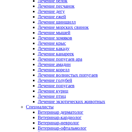
Лечение белок
Лечение песчанок
Лечение дегу
Лечение ежей
Лечение шиншилл
Лечение морских свинок
Лечение мышей
Лечение хомяков
Лечение крыс
Лечение какаду
Лечение канареек
Лечение попугаев ара
Лечение амадин
Лечение корелл
Лечение волнистых попугаев
Лечение голубей
Лечение попугаев
Лечение куриц
Лечение птиц
Лечение экзотических животных
Специалисты
Ветеринар дерматолог
Ветеринар-кардиолог
Ветеринар-невролог
Ветеринар-офтальмолог