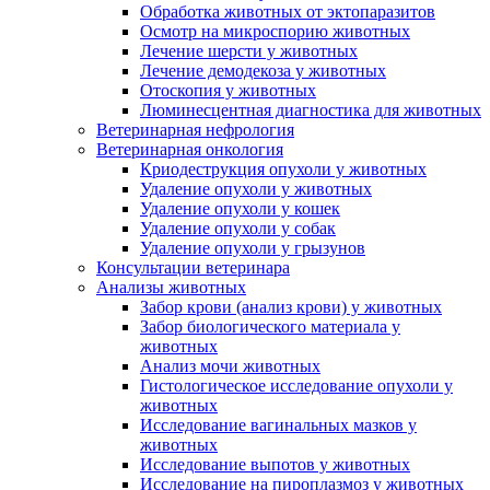
Обработка животных от эктопаразитов
Осмотр на микроспорию животных
Лечение шерсти у животных
Лечение демодекоза у животных
Отоскопия у животных
Люминесцентная диагностика для животных
Ветеринарная нефрология
Ветеринарная онкология
Криодеструкция опухоли у животных
Удаление опухоли у животных
Удаление опухоли у кошек
Удаление опухоли у собак
Удаление опухоли у грызунов
Консультации ветеринара
Анализы животных
Забор крови (анализ крови) у животных
Забор биологического материала у
животных
Анализ мочи животных
Гистологическое исследование опухоли у
животных
Исследование вагинальных мазков у
животных
Исследование выпотов у животных
Исследование на пироплазмоз у животных