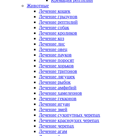
Кремация рептилий
Животные
Лечение кошек
Лечение грызунов
Лечение рептилий
Лечение собак
Лечение кроликов
Лечение коз
Лечение лис
Лечение овец
Лечение пауков
Лечение поросят
Лечение хорьков
Лечение тритонов
Лечение лягушек
Лечение рыбок
Лечение амфибий
Лечение хамелеонов
Лечение гекконов
Лечение игуан
Лечение змей
Лечение сухопутных черепах
Лечение красноухих черепах
Лечение черепах
Лечение агам