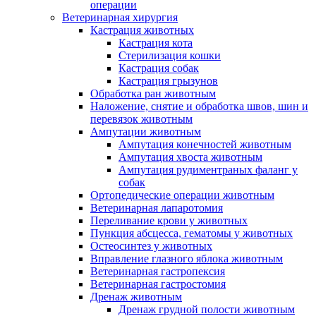
операции
Ветеринарная хирургия
Кастрация животных
Кастрация кота
Стерилизация кошки
Кастрация собак
Кастрация грызунов
Обработка ран животным
Наложение, снятие и обработка швов, шин и
перевязок животным
Ампутации животным
Ампутация конечностей животным
Ампутация хвоста животным
Ампутация рудиментраных фаланг у
собак
Ортопедические операции животным
Ветеринарная лапаротомия
Переливание крови у животных
Пункция абсцесса, гематомы у животных
Остеосинтез у животных
Вправление глазного яблока животным
Ветеринарная гастропексия
Ветеринарная гастростомия
Дренаж животным
Дренаж грудной полости животным