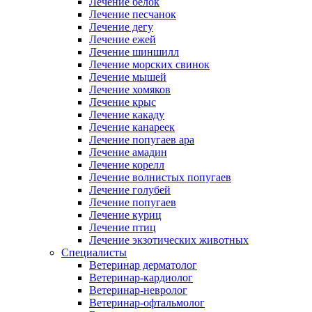
Лечение белок
Лечение песчанок
Лечение дегу
Лечение ежей
Лечение шиншилл
Лечение морских свинок
Лечение мышей
Лечение хомяков
Лечение крыс
Лечение какаду
Лечение канареек
Лечение попугаев ара
Лечение амадин
Лечение корелл
Лечение волнистых попугаев
Лечение голубей
Лечение попугаев
Лечение куриц
Лечение птиц
Лечение экзотических животных
Специалисты
Ветеринар дерматолог
Ветеринар-кардиолог
Ветеринар-невролог
Ветеринар-офтальмолог