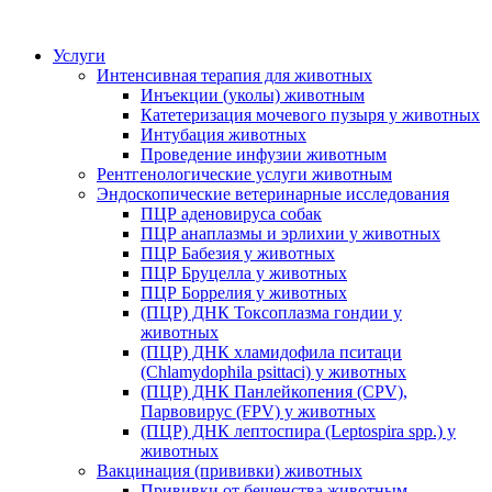
Услуги
Интенсивная терапия для животных
Инъекции (уколы) животным
Катетеризация мочевого пузыря у животных
Интубация животных
Проведение инфузии животным
Рентгенологические услуги животным
Эндоскопические ветеринарные исследования
ПЦР аденовируса собак
ПЦР анаплазмы и эрлихии у животных
ПЦР Бабезия у животных
ПЦР Бруцелла у животных
ПЦР Боррелия у животных
(ПЦР) ДНК Токсоплазма гондии у
животных
(ПЦР) ДНК хламидофила пситаци
(Chlamydophila psittaci) у животных
(ПЦР) ДНК Панлейкопения (CPV),
Парвовирус (FPV) у животных
(ПЦР) ДНК лептоспира (Leptospira spp.) у
животных
Вакцинация (прививки) животных
Прививки от бешенства животным