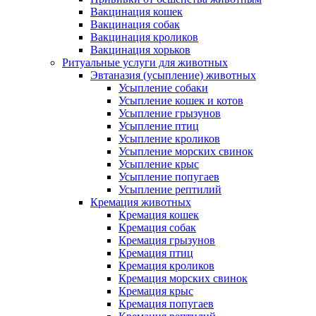
Вакцинация кошек
Вакцинация собак
Вакцинация кроликов
Вакцинация хорьков
Ритуальные услуги для животных
Эвтаназия (усыпление) животных
Усыпление собаки
Усыпление кошек и котов
Усыпление грызунов
Усыпление птиц
Усыпление кроликов
Усыпление морских свинок
Усыпление крыс
Усыпление попугаев
Усыпление рептилий
Кремация животных
Кремация кошек
Кремация собак
Кремация грызунов
Кремация птиц
Кремация кроликов
Кремация морских свинок
Кремация крыс
Кремация попугаев