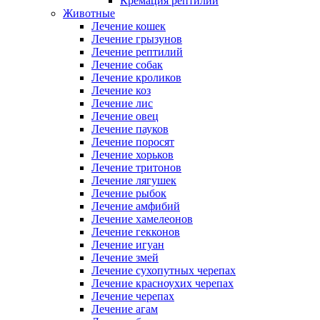
Кремация рептилий
Животные
Лечение кошек
Лечение грызунов
Лечение рептилий
Лечение собак
Лечение кроликов
Лечение коз
Лечение лис
Лечение овец
Лечение пауков
Лечение поросят
Лечение хорьков
Лечение тритонов
Лечение лягушек
Лечение рыбок
Лечение амфибий
Лечение хамелеонов
Лечение гекконов
Лечение игуан
Лечение змей
Лечение сухопутных черепах
Лечение красноухих черепах
Лечение черепах
Лечение агам