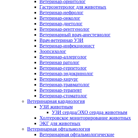
Ветеринар-орнитолог
Гастроэнтеролог для животных
Ветеринар-нефролог
Ветеринар-онколог
Ветеринар-диетолог
Ветеринар-рентгенолог
Ветеринарный врач-анестезиолог
Врач-ветеринар УЗИ
Ветеринар-инфекционист
Зоопсихолог
Ветеринар-аллерголог
Ветеринар ратолог
Ветеринар-герпетолог
Ветеринар-эндокринолог
Ветеринар-хирург
Ветеринар-травматолог
Ветеринар-терапевт
Ветеринар-стоматолог
Ветеринарная кардиология
УЗИ животным
УЗИ сердца/ЭХО сердца животным
Холтеровское мониторирование животных
ЭКГ для животных
Ветеринарная офтальмология
Ветеринарная офтальмологические