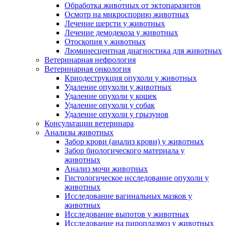
Обработка животных от эктопаразитов
Осмотр на микроспорию животных
Лечение шерсти у животных
Лечение демодекоза у животных
Отоскопия у животных
Люминесцентная диагностика для животных
Ветеринарная нефрология
Ветеринарная онкология
Криодеструкция опухоли у животных
Удаление опухоли у животных
Удаление опухоли у кошек
Удаление опухоли у собак
Удаление опухоли у грызунов
Консультации ветеринара
Анализы животных
Забор крови (анализ крови) у животных
Забор биологического материала у
животных
Анализ мочи животных
Гистологическое исследование опухоли у
животных
Исследование вагинальных мазков у
животных
Исследование выпотов у животных
Исследование на пироплазмоз у животных