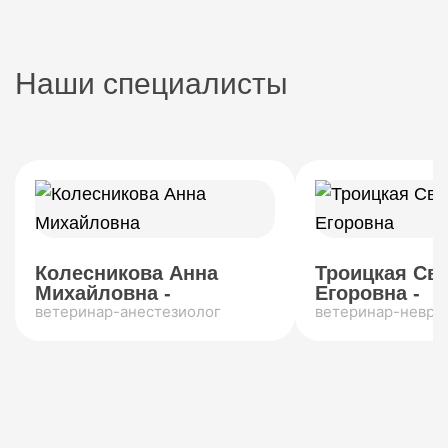
Наши специалисты
Колесникова Анна
Троицкая Св
Михайловна -
Егоровна -
ветеринар-анестезиолог
ветеринар-невро