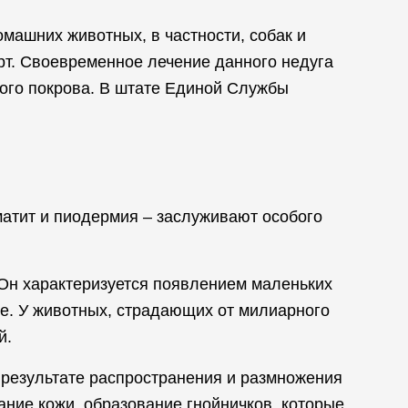
омашних животных, в частности, собак и
рт. Своевременное лечение данного недуга
ного покрова. В штате Единой Службы
атит и пиодермия – заслуживают особого
Он характеризуется появлением маленьких
ние. У животных, страдающих от милиарного
й.
результате распространения и размножения
ние кожи, образование гнойничков, которые