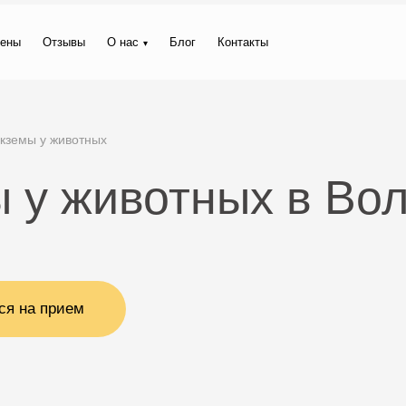
ены
Отзывы
О нас
Блог
Контакты
кземы у животных
 у животных в Во
ся на прием