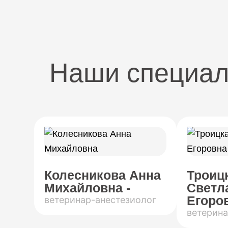
Наши специа
Колесникова Анна
Троиц
Михайловна -
Светл
Егоров
ветеринар-анестезиолог
ветерина