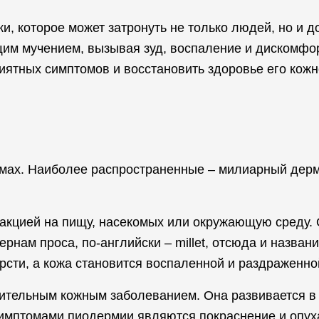
, которое может затронуть не только людей, но и д
щим мучением, вызывая зуд, воспаление и дискомфо
риятных симптомов и восстановить здоровье его кож
мах. Наиболее распространенные – милиарный дерм
кцией на пищу, насекомых или окружающую среду. 
ернам проса, по-английски – millet, отсюда и назва
сти, а кожа становится воспаленной и раздраженно
тельным кожным заболеванием. Она развивается в 
имптомами пиодермии являются покраснение и опуха