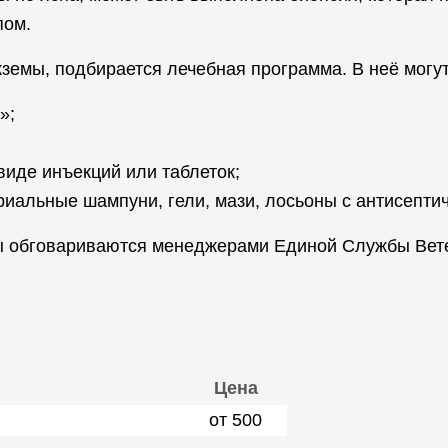
пом.
экземы, подбирается лечебная программа. В неё могу
»;
виде инъекций или таблеток;
риальные шампуни, гели, мази, лосьоны с антисепти
ы обговариваются менеджерами Единой Службы Вете
Цена
от 500