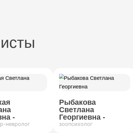
листы
кая
Рыбакова
ана
Светлана
на -
Георгиевна -
р-невролог
зоопсихолог