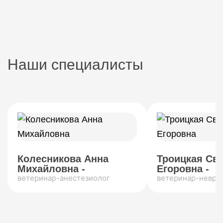
Наши специалисты
Колесникова Анна
Троицкая Св
Михайловна -
Егоровна -
ветеринар-анестезиолог
ветеринар-невро