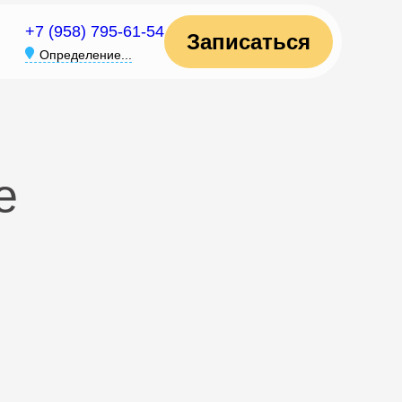
+7 (958) 795-61-54
Записаться
Определение...
е