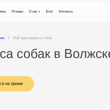
ены
Отзывы
О нас
Блог
Контакты
ния
ПЦР аденовируса собак
са собак в Волжск
ся на прием