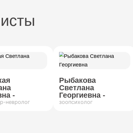
листы
кая
Рыбакова
ана
Светлана
на -
Георгиевна -
р-невролог
зоопсихолог