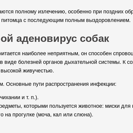
ются полному излечению, особенно при поздних обр
е питомца с последующим полным выздоровлением.
бой аденовирус собак
считается наиболее неприятным, он способен спровоци
в виде болезней органов дыхательной системы. К с
 высокой живучестью.
м. Основные пути распространения инфекции:
ихании и т. п.).
едметы, которыми пользуется животное: миски для к
 на прогулке (моча, кал или слюна).