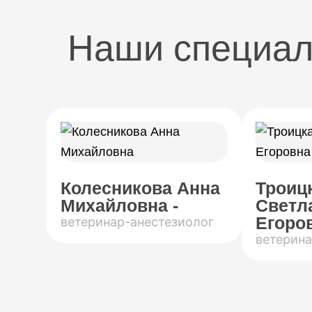
Наши специа
Колесникова Анна
Троиц
Михайловна -
Светл
Егоров
ветеринар-анестезиолог
ветерина