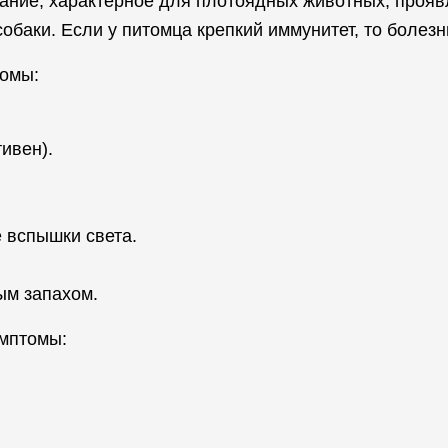
ание, характерное для плотоядных животных, проя
обаки. Если у питомца крепкий иммунитет, то болез
томы:
ивен).
 вспышки света.
ым запахом.
мптомы: