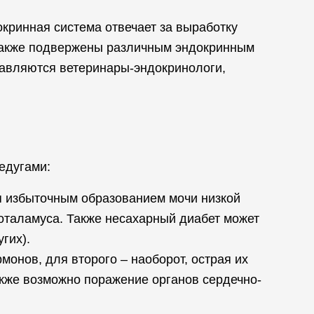
кринная система отвечает за выработку
 также подвержены различным эндокринным
равляются ветеринары-эндокринологи,
едугами:
ся избыточным образованием мочи низкой
поталамуса. Также несахарный диабет может
гих).
онов, для второго – наоборот, острая их
акже возможно поражение органов сердечно-