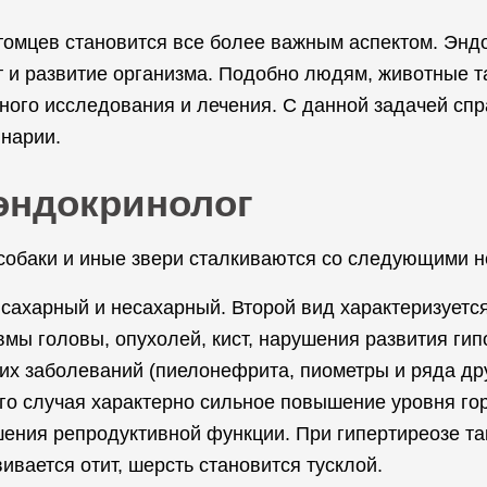
томцев становится все более важным аспектом. Эндо
т и развитие организма. Подобно людям, животные
ного исследования и лечения. С данной задачей сп
нарии.
 эндокринолог
 собаки и иные звери сталкиваются со следующими н
 сахарный и несахарный. Второй вид характеризует
авмы головы, опухолей, кист, нарушения развития ги
их заболеваний (пиелонефрита, пиометры и ряда дру
го случая характерно сильное повышение уровня горм
ушения репродуктивной функции. При гипертиреозе т
ивается отит, шерсть становится тусклой.