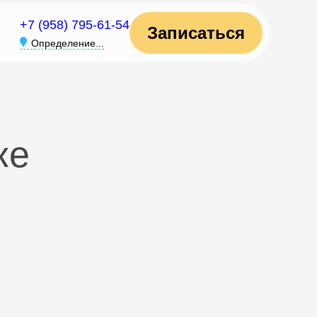
+7 (958) 795-61-54
Записаться
Определение...
ке