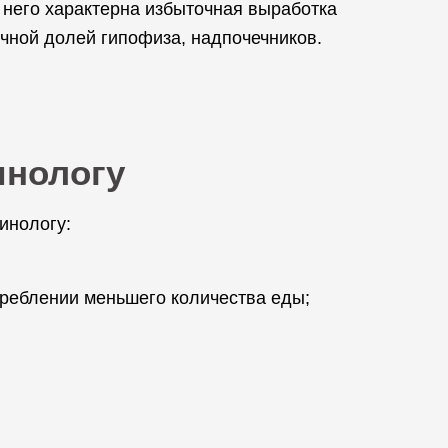
 него характерна избыточная выработка
чной долей гипофиза, надпочечников.
инологу
инологу:
треблении меньшего количества еды;