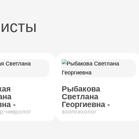
листы
кая
Рыбакова
ана
Светлана
на -
Георгиевна -
р-невролог
зоопсихолог