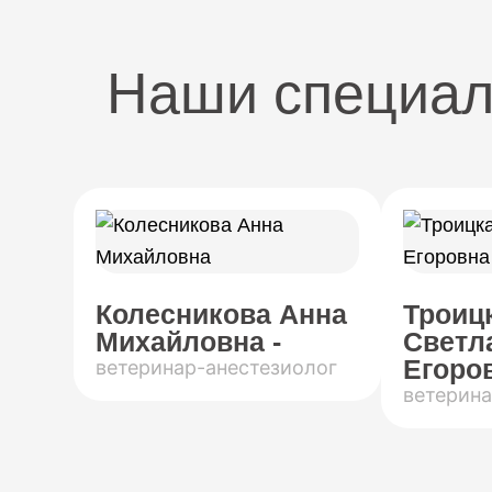
Наши специа
Колесникова Анна
Троиц
Михайловна -
Светл
Егоров
ветеринар-анестезиолог
ветерина