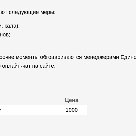
мают следующие меры:
, кала);
нов;
 прочие моменты обговариваются менеджерами Един
 онлайн-чат на сайте.
Цена
е
1000