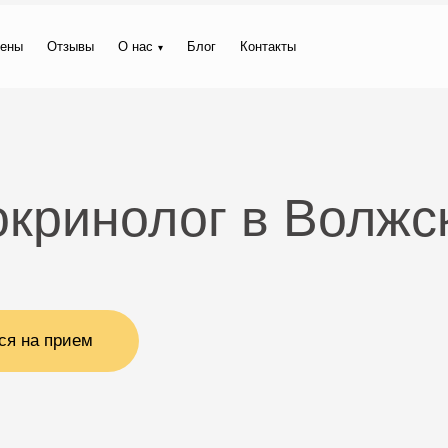
ены
Отзывы
О нас
Блог
Контакты
окринолог в Волжс
ся на прием