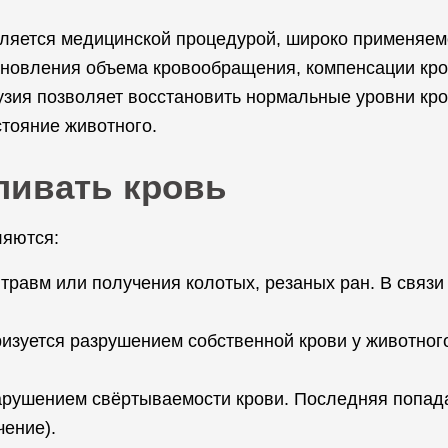
ляется медицинской процедурой, широко применяемо
тановления объема кровообращения, компенсации кр
ия позволяет восстановить нормальные уровни кров
стояние животного.
ливать кровь
ляются:
травм или получения колотых, резаных ран. В связи
изуется разрушением собственной крови у животного
арушением свёртываемости крови. Последняя попада
чение).