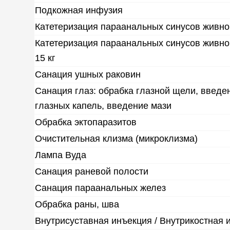
Подкожная инфузия
Катетеризация параанальных синусов живног
Катетеризация параанальных синусов живн
15 кг
Санация ушных раковин
Санация глаз: обрабка глазной щели, введе
глазных капель, введение мази
Обрабка эктопаразитов
Очистительная клизма (микроклизма)
Лампа Вуда
Санация раневой полости
Санация параанальных желез
Обрабка раны, шва
Внутрисуставная инъекция / Внутрикостная 