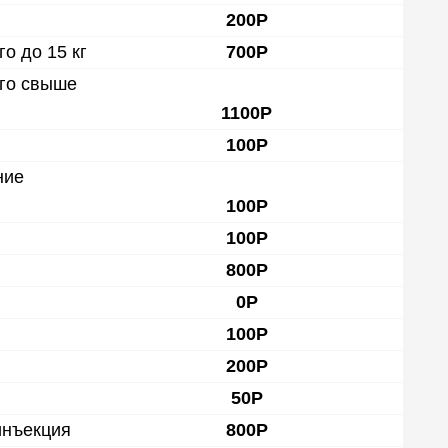
200Р
о до 15 кг
700Р
ого свыше
1100Р
100Р
ние
100Р
100Р
800Р
0Р
100Р
200Р
50Р
инъекция
800Р