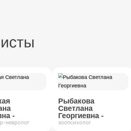
листы
кая
Рыбакова
ана
Светлана
на -
Георгиевна -
р-невролог
зоопсихолог