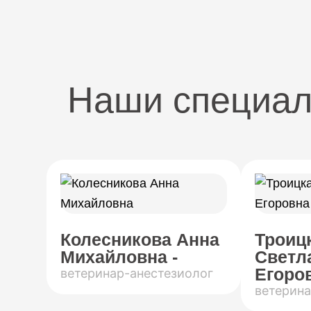
Наши специа
Колесникова Анна
Троиц
Михайловна -
Светл
Егоров
ветеринар-анестезиолог
ветерина