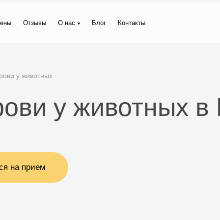
ены
Отзывы
О нас
Блог
Контакты
рови у животных
ови у животных в
ся на прием