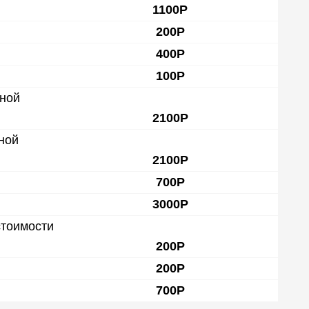
1100Р
200Р
400Р
100Р
дной
2100Р
ной
2100Р
700Р
3000Р
стоимости
200Р
200Р
700Р