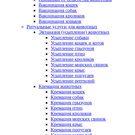
Вакцинация кошек
Вакцинация собак
Вакцинация кроликов
Вакцинация хорьков
Ритуальные услуги для животных
Эвтаназия (усыпление) животных
Усыпление собаки
Усыпление кошек и котов
Усыпление грызунов
Усыпление птиц
Усыпление кроликов
Усыпление морских свинок
Усыпление крыс
Усыпление попугаев
Усыпление рептилий
Кремация животных
Кремация кошек
Кремация собак
Кремация грызунов
Кремация птиц
Кремация кроликов
Кремация морских свинок
Кремация крыс
Кремация попугаев