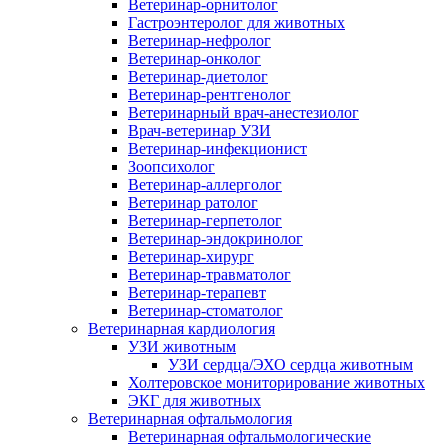
Ветеринар-орнитолог
Гастроэнтеролог для животных
Ветеринар-нефролог
Ветеринар-онколог
Ветеринар-диетолог
Ветеринар-рентгенолог
Ветеринарный врач-анестезиолог
Врач-ветеринар УЗИ
Ветеринар-инфекционист
Зоопсихолог
Ветеринар-аллерголог
Ветеринар ратолог
Ветеринар-герпетолог
Ветеринар-эндокринолог
Ветеринар-хирург
Ветеринар-травматолог
Ветеринар-терапевт
Ветеринар-стоматолог
Ветеринарная кардиология
УЗИ животным
УЗИ сердца/ЭХО сердца животным
Холтеровское мониторирование животных
ЭКГ для животных
Ветеринарная офтальмология
Ветеринарная офтальмологические