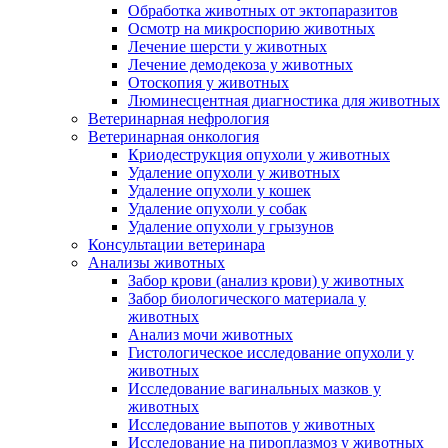
Обработка животных от эктопаразитов
Осмотр на микроспорию животных
Лечение шерсти у животных
Лечение демодекоза у животных
Отоскопия у животных
Люминесцентная диагностика для животных
Ветеринарная нефрология
Ветеринарная онкология
Криодеструкция опухоли у животных
Удаление опухоли у животных
Удаление опухоли у кошек
Удаление опухоли у собак
Удаление опухоли у грызунов
Консультации ветеринара
Анализы животных
Забор крови (анализ крови) у животных
Забор биологического материала у
животных
Анализ мочи животных
Гистологическое исследование опухоли у
животных
Исследование вагинальных мазков у
животных
Исследование выпотов у животных
Исследование на пироплазмоз у животных