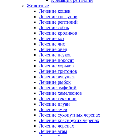
Кремация рептилий
Животные
Лечение кошек
Лечение грызунов
Лечение рептилий
Лечение собак
Лечение кроликов
Лечение коз
Лечение лис
Лечение овец
Лечение пауков
Лечение поросят
Лечение хорьков
Лечение тритонов
Лечение лягушек
Лечение рыбок
Лечение амфибий
Лечение хамелеонов
Лечение гекконов
Лечение игуан
Лечение змей
Лечение сухопутных черепах
Лечение красноухих черепах
Лечение черепах
Лечение агам