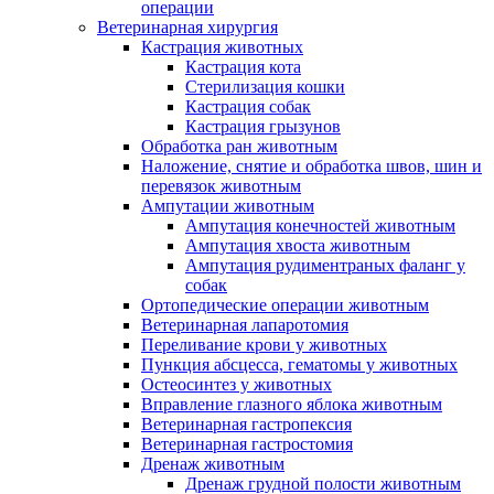
операции
Ветеринарная хирургия
Кастрация животных
Кастрация кота
Стерилизация кошки
Кастрация собак
Кастрация грызунов
Обработка ран животным
Наложение, снятие и обработка швов, шин и
перевязок животным
Ампутации животным
Ампутация конечностей животным
Ампутация хвоста животным
Ампутация рудиментраных фаланг у
собак
Ортопедические операции животным
Ветеринарная лапаротомия
Переливание крови у животных
Пункция абсцесса, гематомы у животных
Остеосинтез у животных
Вправление глазного яблока животным
Ветеринарная гастропексия
Ветеринарная гастростомия
Дренаж животным
Дренаж грудной полости животным