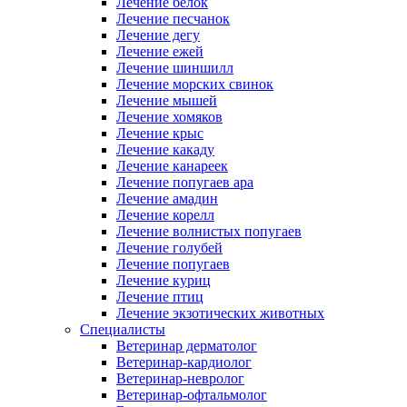
Лечение белок
Лечение песчанок
Лечение дегу
Лечение ежей
Лечение шиншилл
Лечение морских свинок
Лечение мышей
Лечение хомяков
Лечение крыс
Лечение какаду
Лечение канареек
Лечение попугаев ара
Лечение амадин
Лечение корелл
Лечение волнистых попугаев
Лечение голубей
Лечение попугаев
Лечение куриц
Лечение птиц
Лечение экзотических животных
Специалисты
Ветеринар дерматолог
Ветеринар-кардиолог
Ветеринар-невролог
Ветеринар-офтальмолог