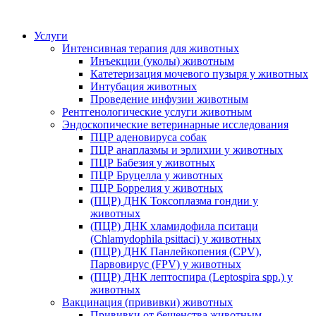
Услуги
Интенсивная терапия для животных
Инъекции (уколы) животным
Катетеризация мочевого пузыря у животных
Интубация животных
Проведение инфузии животным
Рентгенологические услуги животным
Эндоскопические ветеринарные исследования
ПЦР аденовируса собак
ПЦР анаплазмы и эрлихии у животных
ПЦР Бабезия у животных
ПЦР Бруцелла у животных
ПЦР Боррелия у животных
(ПЦР) ДНК Токсоплазма гондии у
животных
(ПЦР) ДНК хламидофила пситаци
(Chlamydophila psittaci) у животных
(ПЦР) ДНК Панлейкопения (CPV),
Парвовирус (FPV) у животных
(ПЦР) ДНК лептоспира (Leptospira spp.) у
животных
Вакцинация (прививки) животных
Прививки от бешенства животным